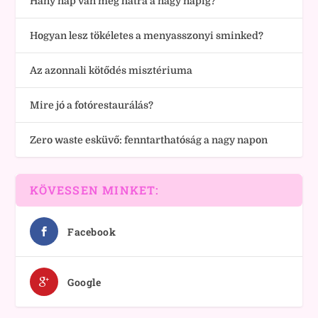
Hány nap van még hátra a nagy napig?
Hogyan lesz tökéletes a menyasszonyi sminked?
Az azonnali kötődés misztériuma
Mire jó a fotórestaurálás?
Zero waste esküvő: fenntarthatóság a nagy napon
KÖVESSEN MINKET:
Facebook
Google