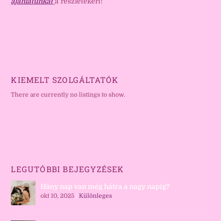
ajánlatunkat
a részletekért!
KIEMELT SZOLGÁLTATÓK
There are currently no listings to show.
LEGUTÓBBI BEJEGYZÉSEK
Hány nap van még hátra a nagy napig?
okt 10, 2025
|
Különleges