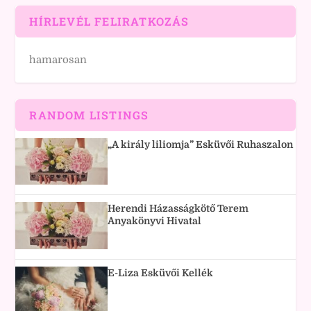
HÍRLEVÉL FELIRATKOZÁS
hamarosan
RANDOM LISTINGS
„A király liliomja” Esküvői Ruhaszalon
Herendi Házasságkötő Terem
Anyakönyvi Hivatal
E-Liza Esküvői Kellék