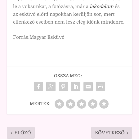
le a voksunkat, a fotózásra, már a
lakodalom
és
az esküvő előtti napokban kerüljön sor, mert
ellenkező esetben nem lesz elég időnk mindenre.
Forrás:Magyar Esküvő
OSSZA MEG:
MÉRTÉK:
ELŐZŐ
KÖVETKEZŐ