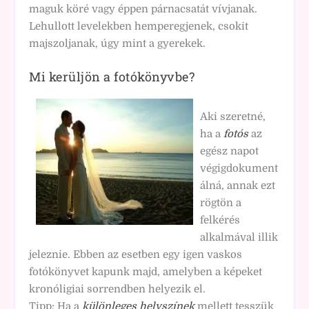
maguk köré vagy éppen párnacsatát vívjanak.
Lehullott levelekben hemperegjenek, csokit
majszoljanak, úgy mint a gyerekek.
Mi kerüljön a fotókönyvbe?
Aki szeretné,
ha a
fotós
az
egész napot
végigdokument
álná, annak ezt
rögtön a
felkérés
alkalmával illik
jeleznie. Ebben az esetben egy igen vaskos
fotókönyvet kapunk majd, amelyben a képeket
kronóligiai sorrendben helyezik el.
Tipp: Ha a
különleges helyszínek
mellett tesszük