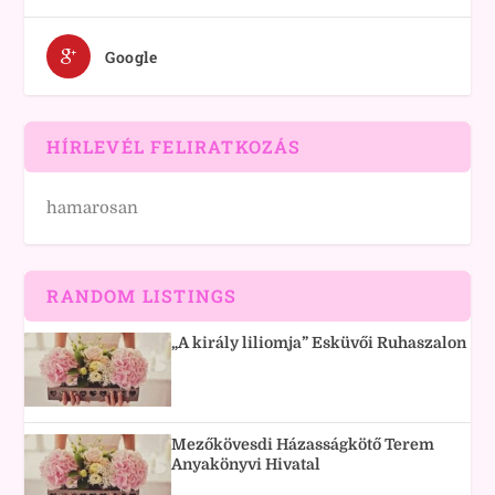
Google
HÍRLEVÉL FELIRATKOZÁS
hamarosan
RANDOM LISTINGS
„A király liliomja” Esküvői Ruhaszalon
Mezőkövesdi Házasságkötő Terem
Anyakönyvi Hivatal