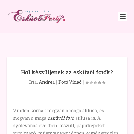
Hol készüljenek az esküvői fotók?
Írta:
Andrea
|
Fotó Videó
|
Minden kornak megvan a maga stílusa, és
megvan a maga
esküvői fotó
stílusa is. A
nyolcvanas években készült, papírképeket
tartalmazó, műanyag vagy éppen keményfedeles