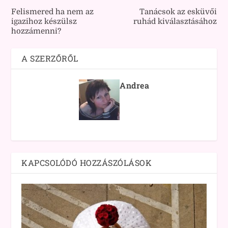
Felismered ha nem az
Tanácsok az esküvői
igazihoz készülsz
ruhád kiválasztásához
hozzámenni?
A SZERZŐRŐL
Andrea
KAPCSOLÓDÓ HOZZÁSZÓLÁSOK