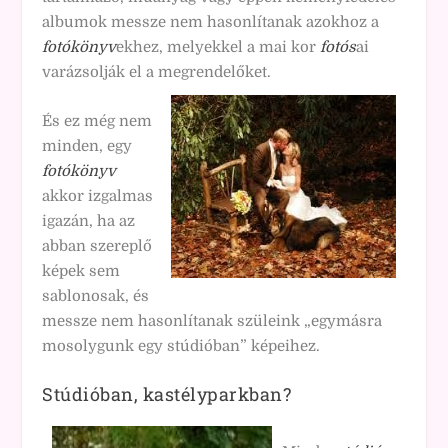
albumok messze nem hasonlítanak azokhoz a
fotókönyv
ekhez, melyekkel a mai kor
fotós
ai
varázsolják el a megrendelőket.
És ez még nem
minden, egy
fotókönyv
akkor izgalmas
igazán, ha az
abban szereplő
képek sem
sablonosak, és
messze nem hasonlítanak szüleink „egymásra
mosolygunk egy stúdióban” képeihez.
Stúdióban, kastélyparkban?