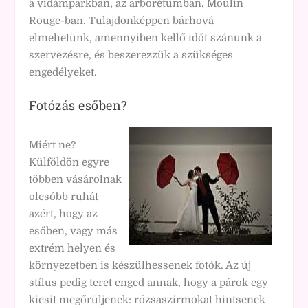
a vidámparkban, az arborétumban, Moulin
Rouge-ban. Tulajdonképpen bárhová
elmehetünk, amennyiben kellő időt szánunk a
szervezésre, és beszerezzük a szükséges
engedélyeket.
Fotózás esőben?
Miért ne?
Külföldön egyre
többen vásárolnak
olcsóbb ruhát
azért, hogy az
esőben, vagy más
extrém helyen és
környezetben is készülhessenek fotók. Az új
stílus pedig teret enged annak, hogy a párok egy
kicsit megőrüljenek: rózsaszirmokat hintsenek