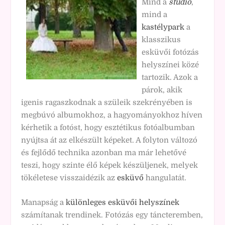
Mind a
stúdió
,
mind a
kastélypark
a
klasszikus
esküvői fotózás
helyszínei közé
tartozik. Azok a
párok, akik
igenis ragaszkodnak a szüleik szekrényében is
megbúvó albumokhoz, a hagyományokhoz híven
kérhetik a fotóst, hogy esztétikus fotóalbumban
nyújtsa át az elkészült képeket. A folyton változó
és fejlődő technika azonban ma már lehetővé
teszi, hogy szinte élő képek készüljenek, melyek
tökéletese visszaidézik az
esküvő
hangulatát.
Manapság a
különleges esküvői helyszínek
számítanak trendinek. Fotózás egy táncteremben,