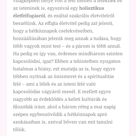
világképben helye volt a test mellett a léleknek és
az isteninek is, egyszóval egy
holisztikus
életfelfogásról
, és ezáltal szakrális életvitelről
beszélünk. Az effajta életvitel pedig azt jelenti,
hogy a hétköznapok cselekvéseiben,
hozzáállásában jelenik meg annak a tudása, hogy
több vagyok mint test – és a párom is több annál.
Ha pedig ez így van, érdemes mindhárom szinten
kapcsolódni, igaz? Ebben a tekintetben nyugaton
hatalmas a hiány, ezt mutatja az is, hogy egyre
többen nyitnak az önismeret és a spiritualitás
felé – ami a lélek és az isteni felé való
kapcsolódás vágyáról mesél. E mellett egyre
nagyobb az érdeklődés a keleti kultúrák és
filozófiák iránt, ahol a három réteg a mai napig
szépen egybeszövődik a hétköznapok apró
szokásaiban is, szóval bőven van mit tanulni
tőlük.