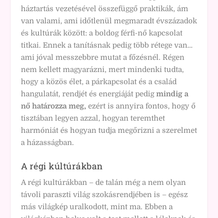
háztartás vezetésével összefüggő praktikák, ám
van valami, ami időtlenül megmaradt évszázadok
és kultúrák között: a boldog férfi-nő kapcsolat
titkai. Ennek a tanításnak pedig több rétege van…
ami jóval messzebbre mutat a főzésnél. Régen
nem kellett magyarázni, mert mindenki tudta,
hogy a közös élet, a párkapcsolat és a család
hangulatát, rendjét és energiáját pedig
mindig a
nő határozza me
g,
ezért is annyira fontos, hogy ő
tisztában legyen azzal, hogyan teremthet
harmóniát és hogyan tudja megőrizni a szerelmet
a házasságban.
A régi kúltúrákban
A régi kultúrákban – de talán még a nem olyan
távoli paraszti világ szokásrendjében is – egész
más világkép uralkodott, mint ma. Ebben a