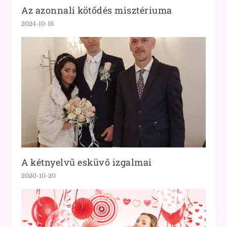
Az azonnali kötődés misztériuma
2024-10-16
A kétnyelvű esküvő izgalmai
2020-10-20