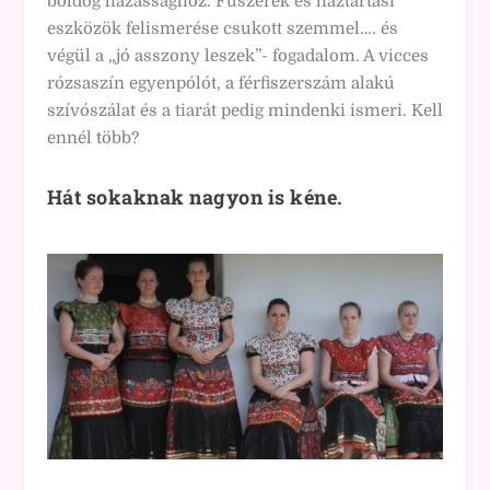
boldog házassághoz. Fűszerek és háztartási
eszközök felismerése csukott szemmel…. és
végül a „jó asszony leszek”- fogadalom. A vicces
rózsaszín egyenpólót, a férfiszerszám alakú
szívószálat és a tiarát pedig mindenki ismeri. Kell
ennél több?
Hát sokaknak nagyon is kéne.