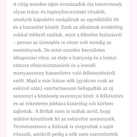
A világ minden táján évszázadok óta ismeretesek
olyan leány-és legénybúcsúztató rituálék,
amelyek kapuként szolgálnak az egyedülálló lét
és a házasélet között. Ezek az alkalmak eredetileg
sokkal többről szóltak, mint a féktelen bulizásról
– persze az ünneplés is része volt mindig az
eseménynek. De mint minden becsületes
átkapuzási rítus, az eleje a leányság és a leányi
státusz elbúcsúztatásáról és a leendő
menyasszony házaséletre való felkészítéséről
szólt. Majd a már házas nők (gyakran csak az
esküvő után) szertartásosan befogadták az új
asszonyt a közösség asszonyai közé. A felkészítés
és az érkeztetés jobbára kizárólag női körben
zajlottak. A férfiak nem is tudtak arról, hogy
miként készülnek fel az esküvőre asszonyaik.
Természetesen a fiúknak is megvoltak a saját
rítusaik, amikről pedig a nők nem szerezhettek