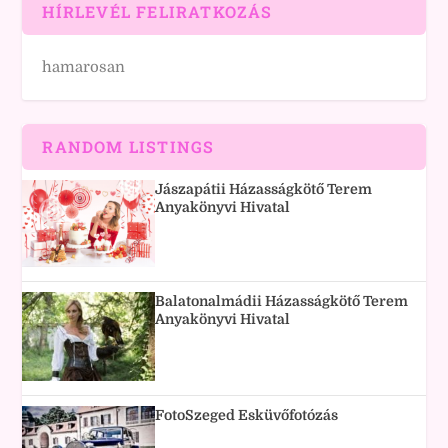
HÍRLEVÉL FELIRATKOZÁS
hamarosan
RANDOM LISTINGS
Jászapátii Házasságkötő Terem
Anyakönyvi Hivatal
Balatonalmádii Házasságkötő Terem
Anyakönyvi Hivatal
FotoSzeged Esküvőfotózás