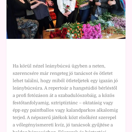
Ha körül nézel leánybúcsú ügyben a neten,
szerencsére már rengeteg jó tanácsot és ötletet
lehet találni, hogy miből ötleteljetek egy igazán jó
leánybúcsúra. A repertoár a hangstúdió bérléstől
a profi fotózáson át a szabadulószobáig, a közös
festőtanfolyamig, sztriptíztánc – oktatásig vagy
épp egy paintballos vagy kalandparkos alkalomig
terjed. A népszerű játékok közt elsőként szerepel
a vőlegényismereti kvíz, jó tanácsok gyűjtése a