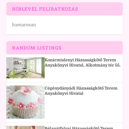
HÍRLEVÉL FELIRATKOZÁS
hamarosan
RANDOM LISTINGS
Kozármislenyi Házasságkötő Terem
Anyakönyvi Hivatal, Alkotmány tér 55.
Cégénydányádi Házasságkötő Terem
Anyakönyvi Hivatal
Bélapátfalvai Házasságkötő Terem