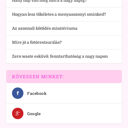
Hány nap van még hátra a nagy napig?
Hogyan lesz tökéletes a menyasszonyi sminked?
Az azonnali kötődés misztériuma
Mire jó a fotórestaurálás?
Zero waste esküvő: fenntarthatóság a nagy napon
KÖVESSEN MINKET:
Facebook
Google