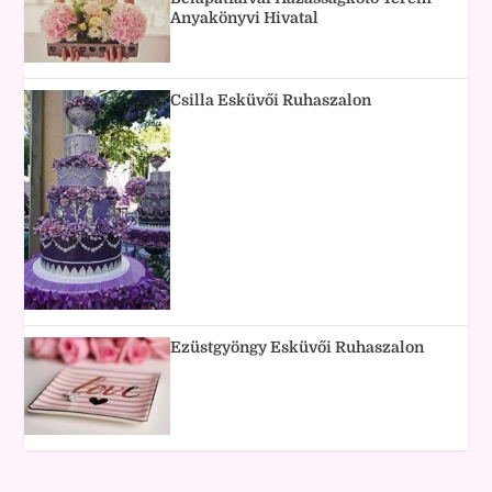
Anyakönyvi Hivatal
Csilla Esküvői Ruhaszalon
Ezüstgyöngy Esküvői Ruhaszalon