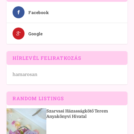
Facebook
Google
HÍRLEVÉL FELIRATKOZÁS
hamarosan
RANDOM LISTINGS
Szarvasi Házasságkötő Terem
Anyakönyvi Hivatal