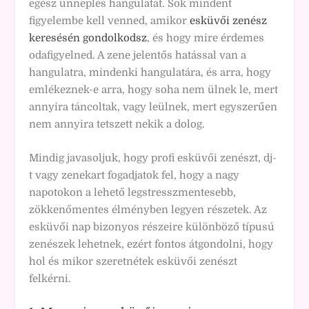
egész ünneplés hangulatát. Sok mindent
figyelembe kell venned, amikor
esküvői zenész
keresésén gondolkodsz
, és hogy mire érdemes
odafigyelned. A zene jelentős hatással van a
hangulatra, mindenki hangulatára, és arra, hogy
emlékeznek-e arra, hogy soha nem ülnek le, mert
annyira táncoltak, vagy leülnek, mert egyszerűen
nem annyira tetszett nekik a dolog.
Mindig javasoljuk, hogy profi esküvői zenészt, dj-
t vagy zenekart fogadjatok fel, hogy a nagy
napotokon a lehető legstresszmentesebb,
zökkenőmentes élményben legyen részetek. Az
esküvői nap bizonyos részeire különböző típusú
zenészek lehetnek, ezért fontos átgondolni, hogy
hol és mikor szeretnétek esküvői zenészt
felkérni.