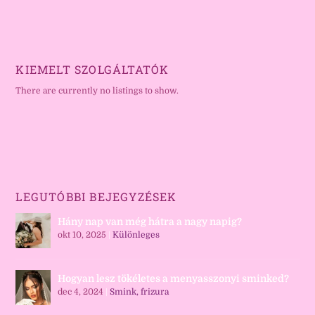
KIEMELT SZOLGÁLTATÓK
There are currently no listings to show.
LEGUTÓBBI BEJEGYZÉSEK
Hány nap van még hátra a nagy napig?
okt 10, 2025
|
Különleges
Hogyan lesz tökéletes a menyasszonyi sminked?
dec 4, 2024
|
Smink, frizura