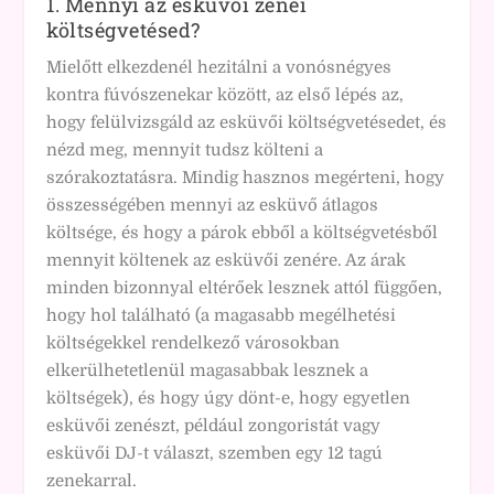
1. Mennyi az esküvői zenei
költségvetésed?
Mielőtt elkezdenél hezitálni a vonósnégyes
kontra fúvószenekar között, az első lépés az,
hogy felülvizsgáld az esküvői költségvetésedet, és
nézd meg, mennyit tudsz költeni a
szórakoztatásra. Mindig hasznos megérteni, hogy
összességében mennyi az esküvő átlagos
költsége, és hogy a párok ebből a költségvetésből
mennyit költenek az esküvői zenére. Az árak
minden bizonnyal eltérőek lesznek attól függően,
hogy hol található (a magasabb megélhetési
költségekkel rendelkező városokban
elkerülhetetlenül magasabbak lesznek a
költségek), és hogy úgy dönt-e, hogy egyetlen
esküvői zenészt, például zongoristát vagy
esküvői DJ-t választ, szemben egy 12 tagú
zenekarral.