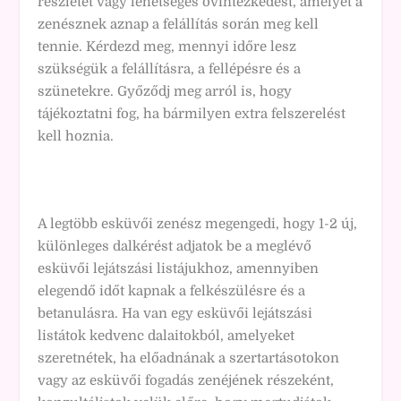
részletet vagy lehetséges óvintézkedést, amelyet a
zenésznek aznap a felállítás során meg kell
tennie. Kérdezd meg, mennyi időre lesz
szükségük a felállításra, a fellépésre és a
szünetekre. Győződj meg arról is, hogy
tájékoztatni fog, ha bármilyen extra felszerelést
kell hoznia.
A legtöbb esküvői zenész megengedi, hogy 1-2 új,
különleges dalkérést adjatok be a meglévő
esküvői lejátszási listájukhoz, amennyiben
elegendő időt kapnak a felkészülésre és a
betanulásra. Ha van egy esküvői lejátszási
listátok kedvenc dalaitokból, amelyeket
szeretnétek, ha előadnának a szertartásotokon
vagy az esküvői fogadás zenéjének részeként,