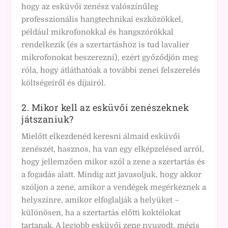
hogy az esküvői zenész valószínűleg
professzionális hangtechnikai eszközökkel,
például mikrofonokkal és hangszórókkal
rendelkezik (és a szertartáshoz is tud lavalier
mikrofonokat beszerezni), ezért győződjön meg
róla, hogy átláthatóak a további zenei felszerelés
költségeiről és díjairól.
2. Mikor kell az esküvői zenészeknek
játszaniuk?
Mielőtt elkezdenéd keresni álmaid esküvői
zenészét, hasznos, ha van egy elképzelésed arról,
hogy jellemzően mikor szól a zene a szertartás és
a fogadás alatt. Mindig azt javasoljuk, hogy akkor
szóljon a zene, amikor a vendégek megérkeznek a
helyszínre, amikor elfoglalják a helyüket –
különösen, ha a szertartás előtti koktélokat
tartanak. A legjobb esküvői zene nyugodt, mégis