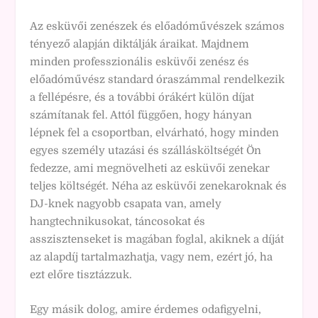
Az esküvői zenészek és előadóművészek számos
tényező alapján diktálják áraikat. Majdnem
minden professzionális esküvői zenész és
előadóművész standard óraszámmal rendelkezik
a fellépésre, és a további órákért külön díjat
számítanak fel. Attól függően, hogy hányan
lépnek fel a csoportban, elvárható, hogy minden
egyes személy utazási és szállásköltségét Ön
fedezze, ami megnövelheti az esküvői zenekar
teljes költségét. Néha az esküvői zenekaroknak és
DJ-knek nagyobb csapata van, amely
hangtechnikusokat, táncosokat és
asszisztenseket is magában foglal, akiknek a díját
az alapdíj tartalmazhatja, vagy nem, ezért jó, ha
ezt előre tisztázzuk.
Egy másik dolog, amire érdemes odafigyelni,