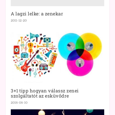
A lagzi lelke: a zenekar
2011-12-20
3+1 tipp hogyan válassz zenei
szolgáltatót az esküvődre
2018-08-10