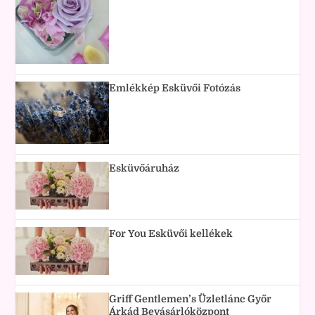
Emlékkép Esküvői Fotózás
Esküvőáruház
For You Esküvői kellékek
Griff Gentlemen’s Üzletlánc Győr
Árkád Bevásárlóközpont