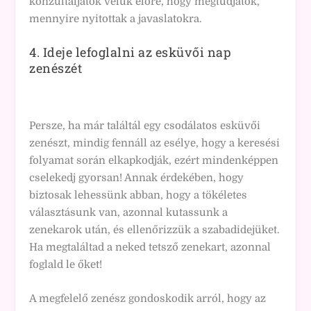
konzultáljatok velük előre, hogy megtudjátok,
mennyire nyitottak a javaslatokra.
4. Ideje lefoglalni az esküvői nap
zenészét
Persze, ha már találtál egy csodálatos esküvői
zenészt, mindig fennáll az esélye, hogy a keresési
folyamat során elkapkodják, ezért mindenképpen
cselekedj gyorsan! Annak érdekében, hogy
biztosak lehessünk abban, hogy a tökéletes
választásunk van, azonnal kutassunk a
zenekarok után, és ellenőrizzük a szabadidejüket.
Ha megtaláltad a neked tetsző zenekart, azonnal
foglald le őket!
A megfelelő zenész gondoskodik arról, hogy az