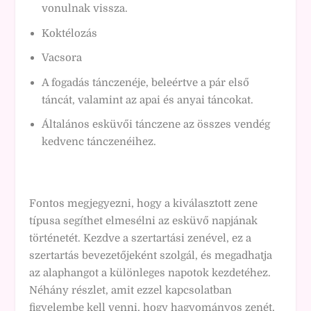
vonulnak vissza.
Koktélozás
Vacsora
A fogadás tánczenéje, beleértve a pár első
táncát, valamint az apai és anyai táncokat.
Általános esküvői tánczene az összes vendég
kedvenc tánczenéihez.
Fontos megjegyezni, hogy a kiválasztott zene
típusa segíthet elmesélni az esküvő napjának
történetét. Kezdve a szertartási zenével, ez a
szertartás bevezetőjeként szolgál, és megadhatja
az alaphangot a különleges napotok kezdetéhez.
Néhány részlet, amit ezzel kapcsolatban
figyelembe kell venni, hogy hagyományos zenét,