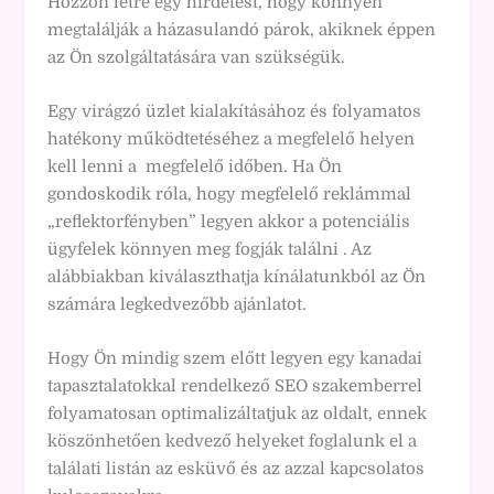
Hozzon létre egy hirdetést, hogy könnyen
megtalálják a házasulandó párok, akiknek éppen
az Ön szolgáltatására van szükségük.
Egy virágzó üzlet kialakításához és folyamatos
hatékony működtetéséhez a megfelelő helyen
kell lenni a megfelelő időben. Ha Ön
gondoskodik róla, hogy megfelelő reklámmal
„reflektorfényben” legyen akkor a potenciális
ügyfelek könnyen meg fogják találni . Az
alábbiakban kiválaszthatja kínálatunkból az Ön
számára legkedvezőbb ajánlatot.
Hogy Ön mindig szem előtt legyen egy kanadai
tapasztalatokkal rendelkező SEO szakemberrel
folyamatosan optimalizáltatjuk az oldalt, ennek
köszönhetően kedvező helyeket foglalunk el a
találati listán az esküvő és az azzal kapcsolatos