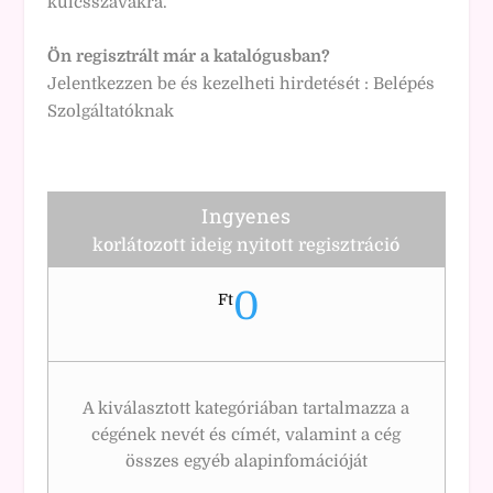
kulcsszavakra.
Ön regisztrált már a katalógusban?
Jelentkezzen be és kezelheti hirdetését :
Belépés
Szolgáltatóknak
Ingyenes
korlátozott ideig nyitott regisztráció
0
Ft
A kiválasztott kategóriában tartalmazza a
cégének nevét és címét, valamint a cég
összes egyéb alapinfomációját