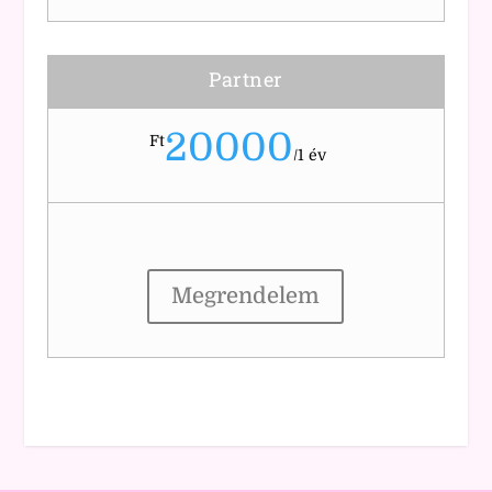
Partner
20000
Ft
/
1 év
Megrendelem