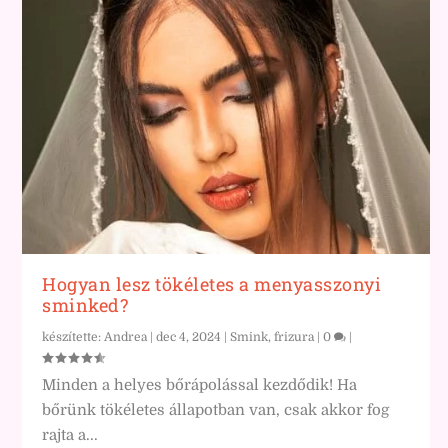
Hogyan lesz tökéletes a menyasszonyi
sminked?
készítette:
Andrea
|
dec 4, 2024
|
Smink, frizura
|
0
|
Minden a helyes bőrápolással kezdődik! Ha
bőrünk tökéletes állapotban van, csak akkor fog
rajta a...