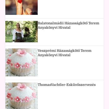
Balatonalmádii Házasságkötő Terem
Anyakönyvi Hivatal
Veszprémi Házasságkötő Terem
Anyakönyvi Hivatal
ThomasVachtler-Esküvőszervezés