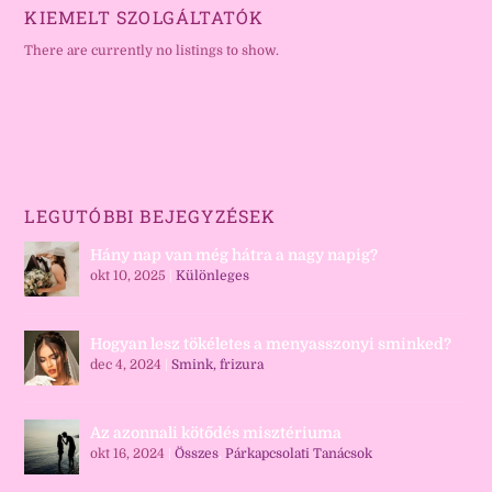
KIEMELT SZOLGÁLTATÓK
There are currently no listings to show.
LEGUTÓBBI BEJEGYZÉSEK
Hány nap van még hátra a nagy napig?
okt 10, 2025
|
Különleges
Hogyan lesz tökéletes a menyasszonyi sminked?
dec 4, 2024
|
Smink, frizura
Az azonnali kötődés misztériuma
okt 16, 2024
|
Összes
,
Párkapcsolati Tanácsok