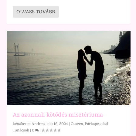
OLVASS TOVÁBB
Az azonnali kötődés misztériuma
készítette:
Andrea
|
okt 16, 2024
|
Összes
,
Párkapcsolati
Tanácsok
|
0
|