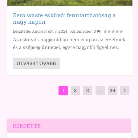
Zero waste esküvő: fenntarthatóság a
nagy napon
készítette:
Andrea
|
okt 8, 2024
|
Különleges
|
0
|
Az esküvők napjainkban nem csupán az érzelmek
és a szépség ünnepei, egyre nagyobb figyelmet...
OLVASS TOVÁBB
1
2
3
...
36
HIRDETÉS