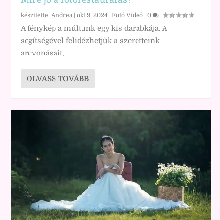
készítette:
Andrea
|
okt 9, 2024
|
Fotó Videó
|
0
|
A fénykép a múltunk egy kis darabkája. A
segítségével felidézhetjük a szeretteink
arcvonásait,...
OLVASS TOVÁBB