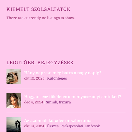
KIEMELT SZOLGÁLTATÓK
There are currently no listings to show.
LEGUTÓBBI BEJEGYZÉSEK
Hány nap van még hátra a nagy napig?
okt 10, 2025
|
Különleges
Hogyan lesz tökéletes a menyasszonyi sminked?
dec 4, 2024
|
Smink, frizura
Az azonnali kötődés misztériuma
okt 16, 2024
|
Összes
,
Párkapcsolati Tanácsok