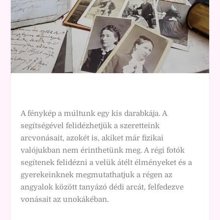
A fénykép a múltunk egy kis darabkája. A
segítségével felidézhetjük a szeretteink
arcvonásait, azokét is, akiket már fizikai
valójukban nem érinthetünk meg. A régi fotók
segítenek felidézni a velük átélt élményeket és a
gyerekeinknek megmutathatjuk a régen az
angyalok között tanyázó dédi arcát, felfedezve
vonásait az unokákéban.