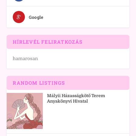
Google
HÍRLEVÉL FELIRATKOZÁS
hamarosan
RANDOM LISTINGS
Mályii Házasságkötő Terem
Anyakönyvi Hivatal