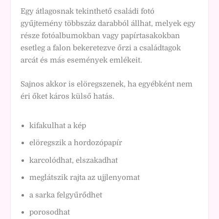
Egy átlagosnak tekinthető családi fotó
gyűjtemény többszáz darabból állhat, melyek egy
része fotóalbumokban vagy papírtasakokban
esetleg a falon bekeretezve őrzi a családtagok
arcát és más események emlékeit.
Sajnos akkor is elöregszenek, ha egyébként nem
éri őket káros külső hatás.
kifakulhat a kép
elöregszik a hordozópapír
karcolódhat, elszakadhat
meglátszik rajta az ujjlenyomat
a sarka felgyűrődhet
porosodhat