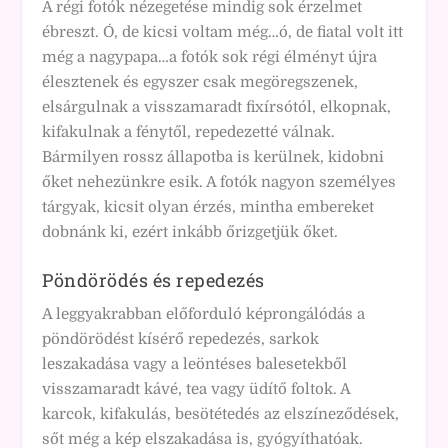
A régi fotók nézegetése mindig sok érzelmet
ébreszt. Ó, de kicsi voltam még…ó, de fiatal volt itt
még a nagypapa…a fotók sok régi élményt újra
élesztenek és egyszer csak megöregszenek,
elsárgulnak a visszamaradt fixírsótól, elkopnak,
kifakulnak a fénytől, repedezetté válnak.
Bármilyen rossz állapotba is kerülnek, kidobni
őket nehezünkre esik. A fotók nagyon személyes
tárgyak, kicsit olyan érzés, mintha embereket
dobnánk ki, ezért inkább őrizgetjük őket.
Pöndörödés és repedezés
A leggyakrabban előforduló képrongálódás a
pöndörödést kísérő repedezés, sarkok
leszakadása vagy a leöntéses balesetekből
visszamaradt kávé, tea vagy üdítő foltok. A
karcok, kifakulás, besötétedés az elszíneződések,
sőt még a kép elszakadása is, gyógyíthatóak.