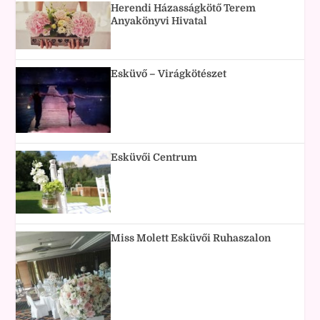
Herendi Házasságkötő Terem
Anyakönyvi Hivatal
Esküvő – Virágkötészet
Esküvői Centrum
Miss Molett Esküvői Ruhaszalon