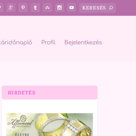
táridőnapló
Profil
Bejelentkezés
HIRDETÉS