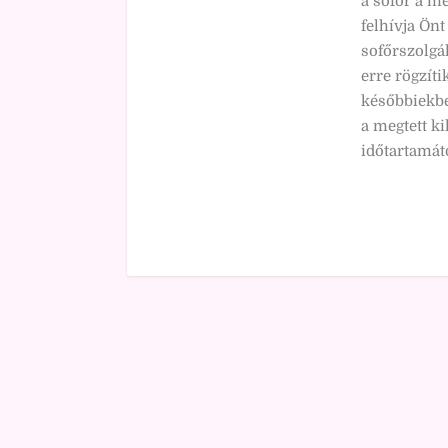
a sofőr a m
felhívja Önt
sofőrszolgál
erre rögzíti
későbbiekben
a megtett ki
időtartamátó