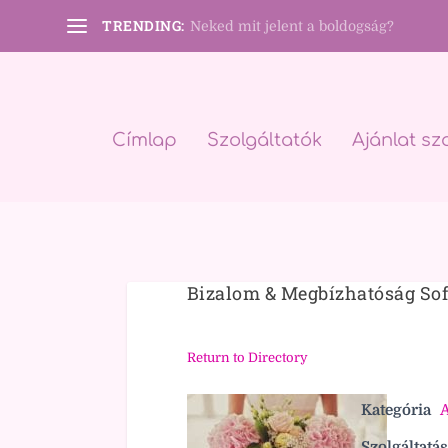
TRENDING:
Neked mit jelent a boldogság?
Címlap
Szolgáltatók
Ajánlat sz
Bizalom & Megbízhatóság Sof
Return to Directory
Kategória
A
Szolgáltatás