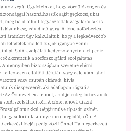
latunk segíti Ügyfeleinket, hogy gördülékenyen és
iztonsággal használhassák saját gépkocsijukat
l, még ha alkoholt fogyasztottak vagy fáradtak is.
tatásunk egy rövid időtávra történő sofőrbérlés.
lati árainkat úgy kalkuláltuk, hogy a legkedvezőbb
ati feltételek mellett tudják igénybe venni
sainkat. Sofőrszolgálati kedvezményeinkkel pedig
csökkenthetik a sofőrszolgálati szolgáltatás
. Amennyiben biztonságban szeretné elérni
gy kellemesen eltöltött délután vagy este után, ahol
yasztott vagy csupán elfáradt, hívja
atunk diszpécserét, aki adatlapon rögzíti a
: Az Ön nevét és a címet, ahol jelenleg tartózkodik
a sofőrszolgálatot kéri A címet ahová utazni
főrszolgálatunkkal Gépjárműve típusát, színét,
 hogy sofőrünk könnyebben megtalálja Önt A
tó érkezési idejét pedig közli Önnel Ha megérkezett