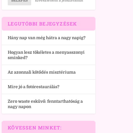
BELÉPÉS
Elvesztettem a jelszavamat
LEGUTÓBBI BEJEGYZÉSEK
Hány nap van még hátra a nagy napig?
Hogyan lesz tökéletes a menyasszonyi
sminked?
Az azonnali kötődés misztériuma
Mire jó a fotórestaurálás?
Zero waste esküvő: fenntarthatóság a
nagy napon
KÖVESSEN MINKET: