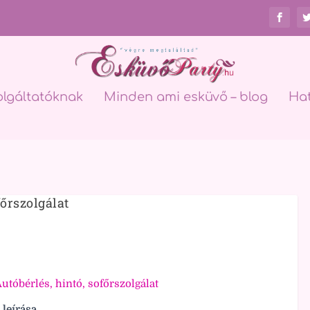
olgáltatóknak
Minden ami esküvő – blog
Ha
őrszolgálat
utóbérlés, hintó, sofőrszolgálat
 leírása