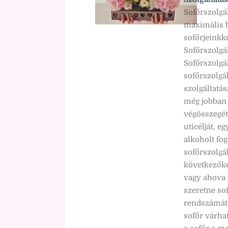
Sofőrszolgá
maximális b
sofőrjeinkke
Sofőrszolgál
Sofőrszolgá
sofőrszolgál
szolgáltatá
még jobban 
végösszegét
uticélját, e
alkoholt fog
sofőrszolgál
következőket
vagy ahova 
szeretne so
rendszámát,
sofőr várha