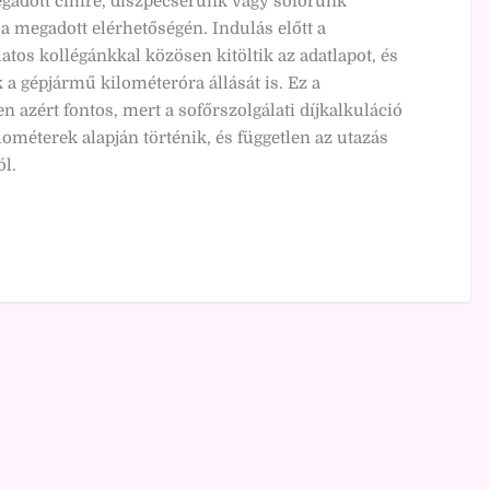
egadott címre, diszpécserünk vagy sofőrünk
 a megadott elérhetőségén. Indulás előtt a
atos kollégánkkal közösen kitöltik az adatlapot, és
k a gépjármű kilométeróra állását is. Ez a
 azért fontos, mert a sofőrszolgálati díjkalkuláció
lométerek alapján történik, és független az utazás
l.