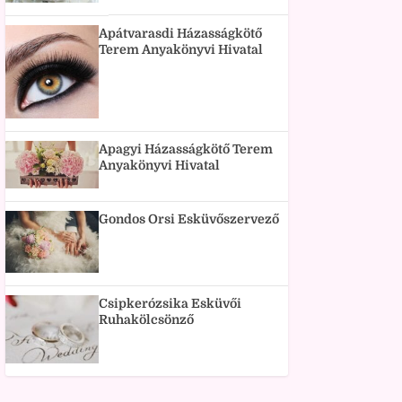
Apátvarasdi Házasságkötő
Terem Anyakönyvi Hivatal
Apagyi Házasságkötő Terem
Anyakönyvi Hivatal
Gondos Orsi Esküvőszervező
Csipkerózsika Esküvői
Ruhakölcsönző