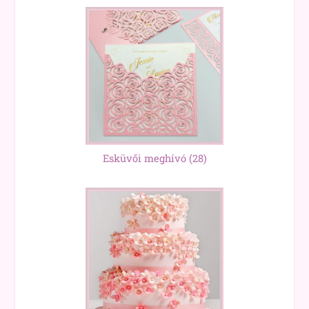
Esküvői meghívó
(28)