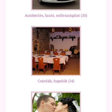
Autóbérlés, hintó, sofőrszolgálat
(30)
Csárdák, fogadók
(14)