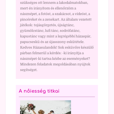
szükséges ott lennem a lakodalmatokban,
mert én irányítom és ellenőrzöm a
násznépet, a fotóst, a szakácsot, a videóst, a
pincéreket és a zenekart. Az általam vezetett
játékok: tojásgörgetés, újságtánc,
gyümölcstánc, lufi tánc, sodrófatánc,
kapustánc vagy mint a legrégebbi házaspár,
papucseskü és az újasszony eskütétele.
Kedves Házasulandók! Sok esküvőre készülő
párban felmerül a kérdés: -ki irányítja a
násznépet-ki tartsa kézbe az eseményeket?
Mindezen feladatok megoldásában nyújtok
segítséget.
A nőiesség titkai