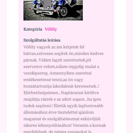
Kategória
Vőfély
Szolgáltatás leírása
Vőfély vagyok az ám kérjetek fel
bátran,szívesen segítek én,minden kedves
párnak. Vidám lagzit szeretnétek,jól
szervezve velem,nálam reggelig mulat a
vendégsereg. Amennyiben szeretné
emlékezetessé tenni,az ön vagy
hozzátartozója lakodalmát keressenek..!
Elérhetőségeimen...Naptáramat kitöltve
meglátja ráérek e az adott napon...ha igen
tudok segíteni.! Életük egyik legfontosabb
állomásához érve tisztelettel ajánlom
magamat és szolgáltatásomat esküvőjük
sikeres lebonyolításához! Verseim a kornak
megfelelnek, de népies vonásokat is