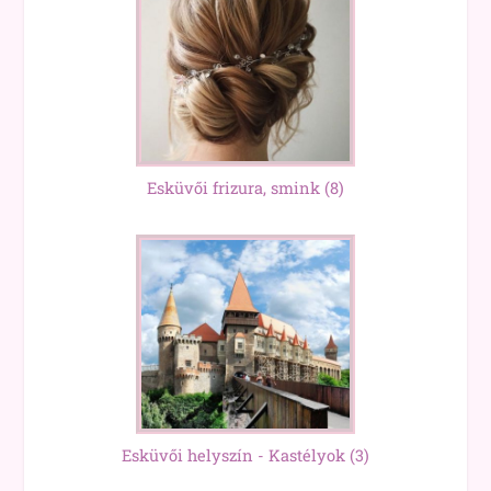
Esküvői frizura, smink
(8)
Esküvői helyszín - Kastélyok
(3)