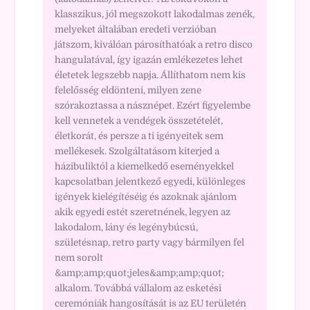
klasszikus, jól megszokott lakodalmas zenék,
melyeket általában eredeti verzióban
játszom, kiválóan párosíthatóak a retro disco
hangulatával, így igazán emlékezetes lehet
életetek legszebb napja. Állíthatom nem kis
felelősség eldönteni, milyen zene
szórakoztassa a násznépet. Ezért figyelembe
kell vennetek a vendégek összetételét,
életkorát, és persze a ti igényeitek sem
mellékesek. Szolgáltatásom kiterjed a
házibuliktól a kiemelkedő eseményekkel
kapcsolatban jelentkező egyedi, különleges
igények kielégítéséig és azoknak ajánlom
akik egyedi estét szeretnének, legyen az
lakodalom, lány és legénybúcsú,
születésnap, retro party vagy bármilyen fel
nem sorolt
&amp;amp;quot;jeles&amp;amp;quot;
alkalom. Továbbá vállalom az esketési
ceremóniák hangosítását is az EU területén