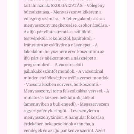
tartalmaznak. SZOLGÁLTATÁS: - Vőlegény
búcsúztatása. - Menyasszonyt kikérem a
vőlegény számára. - A fehér galamb, azaz a
menyasszony megkeresése, csokor átadása. -
Az ifjú pár elbúcsúztatása szülőktől,
testvérektől, rokonoktól, barátoktól. -
Irányítom az esküvőre a násznépet. - A
lakodalom helyszínére érve köszöntöm az
ifjú párt és tájékoztatom a násznépet a
programokról. - A vacsora előtt
pálinkaköszöntőt mondok. - A vacsoránál
minden ételféleséghez tréfás verset mondok.
- Vacsora közben sörvers, borköszöntő. -
Menyasszonyi torta felszolgálása verssel. - A
mulatozás közben beiktatunk játékot
(amennyiben a buli engedi). - Megszervezem
a gyertyafénykeringőt. - Levezénylem a
menyasszonytáncot. A hangulat fokozása
érdekében bekapcsolódok a táncba, a
vendégek és az ifjú pár kedve szerint. Azért