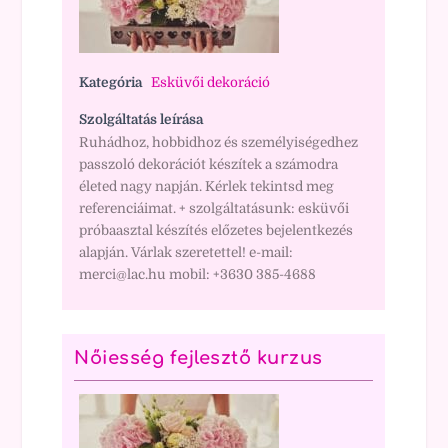
Kategória
Esküvői dekoráció
Szolgáltatás leírása
Ruhádhoz, hobbidhoz és személyiségedhez
passzoló dekorációt készítek a számodra
életed nagy napján. Kérlek tekintsd meg
referenciáimat. + szolgáltatásunk: esküvői
próbaasztal készítés előzetes bejelentkezés
alapján. Várlak szeretettel! e-mail:
merci@lac.hu mobil: +3630 385-4688
Nőiesség fejlesztő kurzus