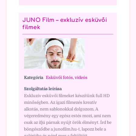
JUNO Film – exkluzív esküvői
filmek
Kategória
Esküvői fotós, videós
Szolgáltatás leírása
Exkluzív esküvői filmeket készítünk full HD
minőségben. Az igazi filmezés kreatív
alkotás, nem sablonokkal dolgozom. A
végeredmény egy egész estés mozi, ami nem
csak az ifjú párnak nyújt örök élményt. Írd be
böngésződbe a junofilm.hu-t, lapozz bele a
galériába és nézd meg a feltöltött