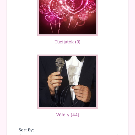
Tüzijáték
(0)
Vőfély
(44)
Sort By: