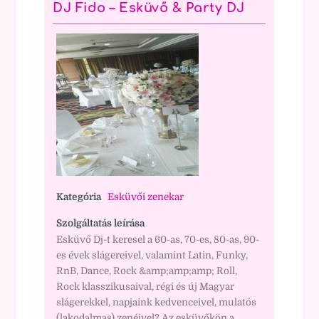
DJ Fido – Esküvő & Party DJ
Kategória
Esküvői zenekar
Szolgáltatás leírása
Esküvő Dj-t keresel a 60-as, 70-es, 80-as, 90-
es évek slágereivel, valamint Latin, Funky,
RnB, Dance, Rock &amp;amp;amp; Roll,
Rock klasszikusaival, régi és új Magyar
slágerekkel, napjaink kedvenceivel, mulatós
(lakodalmas) zenéivel? Az esküvőkön a