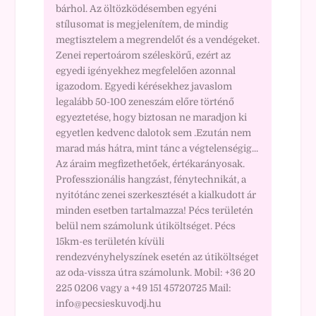
bárhol. Az öltözködésemben egyéni
stílusomat is megjelenítem, de mindig
megtisztelem a megrendelőt és a vendégeket.
Zenei repertoárom széleskörű, ezért az
egyedi igényekhez megfelelően azonnal
igazodom. Egyedi kérésekhez javaslom
legalább 50-100 zeneszám előre történő
egyeztetése, hogy biztosan ne maradjon ki
egyetlen kedvenc dalotok sem .Ezután nem
marad más hátra, mint tánc a végtelenségig...
Az áraim megfizethetőek, értékarányosak.
Professzionális hangzást, fénytechnikát, a
nyitótánc zenei szerkesztését a kialkudott ár
minden esetben tartalmazza! Pécs területén
belül nem számolunk útiköltséget. Pécs
15km-es területén kívüli
rendezvényhelyszínek esetén az útiköltséget
az oda-vissza útra számolunk. Mobil: +36 20
225 0206 vagy a +49 151 45720725 Mail:
info@pecsieskuvodj.hu