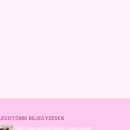
LEGUTÓBBI BEJEGYZÉSEK
Hány nap van még hátra a nagy napig?