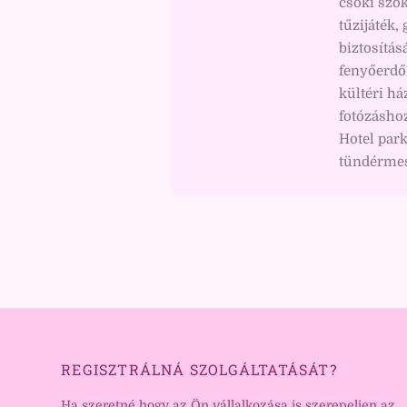
csoki szö
tűzijáték,
biztosítás
fenyőerdő 
kültéri há
fotózáshoz
Hotel park
tündérmes
REGISZTRÁLNÁ SZOLGÁLTATÁSÁT?
Ha szeretné hogy az Ön vállalkozása is szerepeljen az