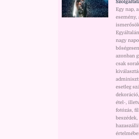
Szolgáltat
Egy nap, 
esemény, a
ismerősök
Egyáltalá
nagy napo
bőségesen 
azonban g
csak sorak
kiválasztá
adminisztr
esetleg sz
dekoráció,
étel-, ille
fotózás, f
beszédek, 
hazaszáll
értelmében