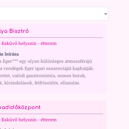
lya Bisztró
Esküvő helyszín - étterem
ás leírása
a Eger*** egy olyan különleges atmoszférájú
 a vendégek Eger igazi esszenciáját kaphatják:
retet, valódi gasztronómia, nemes borok,
, kirándulások, felfrissülés, ellazulás.
abadidőközpont
Esküvő helyszín - étterem