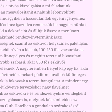
 és a nívós kiszolgálást a mi feladatunk
an megvalósítani! A nálunk lebonyolított
indegyikén a házasulandók egyéni igényeihez
eléseihez igazodva rendezzük be nagytermünket,
ki a dekorációt és állítjuk össze a menüsort.
lakítható rendezvénytermünk igazi
ségnek számít az esküvői helyszínek palettáján,
kciói révén a kisebb, 100-150 fős vacsoráknak
 ünnepélyes és meghitt teret tud biztosítani,
gyobb szabású, akár 350 fős esküvői
eleknek. A nagyteremben helyet kap egy fix, akár
bővíthető zenekari pódium, továbbá különleges
k is fokozzák a terem hangulatát. A mindent egy
vét követve tervezéskor nagy figyelmet
unk az esküvőkre és rendezvényekre vendégként
iszolgálására is, melynek köszönhetően az
ta Club Hotelben a gondtalan szórakozásról