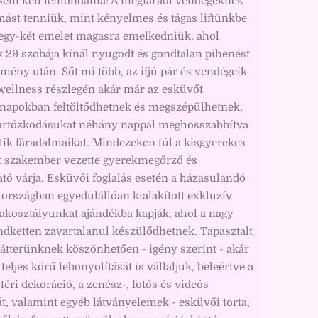
sem kell lemondania! A megfáradt vendégeknek
mást tenniük, mint kényelmes és tágas liftünkbe
 egy-két emelet magasra emelkedniük, ahol
 29 szobája kínál nyugodt és gondtalan pihenést
mény után. Sőt mi több, az ifjú pár és vendégeik
wellness részlegén akár már az esküvőt
napokban feltöltődhetnek és megszépülhetnek,
tartózkodásukat néhány nappal meghosszabbítva
ik fáradalmaikat. Mindezeken túl a kisgyerekes
t szakember vezette gyerekmegőrző és
ató várja. Esküvői foglalás esetén a házasulandó
z országban egyedülállóan kialakított exkluzív
akosztályunkat ajándékba kapják, ahol a nagy
dketten zavartalanul készülődhetnek. Tapasztalt
átterünknek köszönhetően - igény szerint - akár
teljes körű lebonyolítását is vállaljuk, beleértve a
ltéri dekoráció, a zenész-, fotós és videós
át, valamint egyéb látványelemek - esküvői torta,