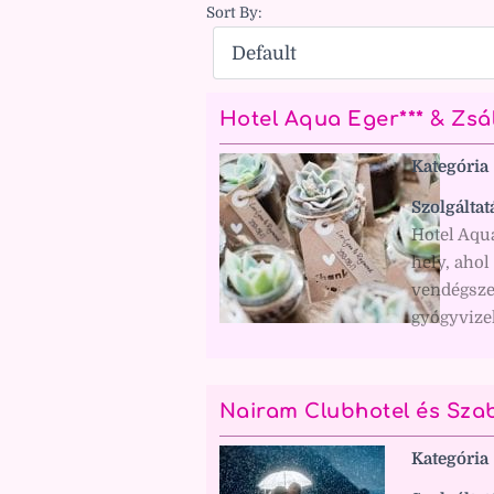
Sort By:
Hotel Aqua Eger*** & Zsá
Kategória
Szolgáltat
Hotel Aqu
hely, ahol
vendégsze
gyógyvizek
Nairam Clubhotel és Sz
Kategória