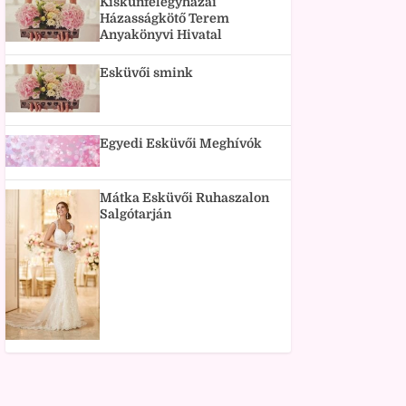
Kiskunfélegyházai
Házasságkötő Terem
Anyakönyvi Hivatal
Esküvői smink
Egyedi Esküvői Meghívók
Mátka Esküvői Ruhaszalon
Salgótarján