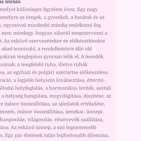
ás leírása
amelyet különleges figyelem övez. Egy nagy
melyre az öregek, a gyerekek, a barátok és az
, egyszóval mindenki mindig emlékezni fog.
n nem mindegy, hogyan sikerül megszervezni a
t. Az esküvő szervezésekor és előkészítésekor
akad tennivaló, a rendelkezésre álló idő
yakran meglepően gyorsan telik el. A teendők
oznak: a megfelelő ruha, illetve ruhák
sa, az egyházi és polgári szertartás előkészítése,
áció, a legjobb helyszín kiválasztása, éttermi-,
állodai helyfoglalás, a harmonikus teríték, asztali
 a helység hangulata, megvilágítása, díszítése, az
tve italsor összeállítása, az ajánlatok értékelése,
ilmezés, műsor összeállítása, zenekar, ünnepi
hangosítás, világosítás, résztvevők szállítása,
ítása. Az esküvő ünnep, a szó legnemesebb
. Egy pár életének talán legfontosabb állomása.