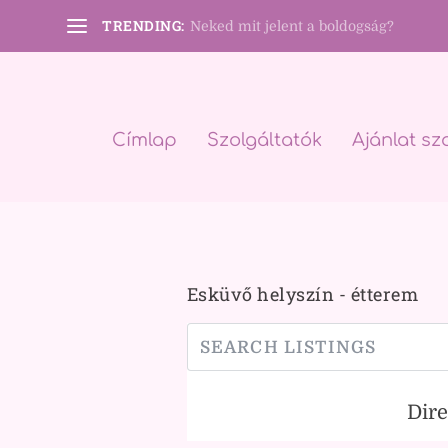
TRENDING:
Neked mit jelent a boldogság?
Címlap
Szolgáltatók
Ajánlat sz
Esküvő helyszín - étterem
Dir