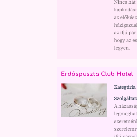
Nincs hát
kapkodásn
az előkész
házigazdak
az ifjú pá
hogy az e
legyen.
Erdőspuszta Club Hotel
Kategória
Szolgáltat
A házasság
legmeghat
szeretnénk
szerelemrő
ifjú párna