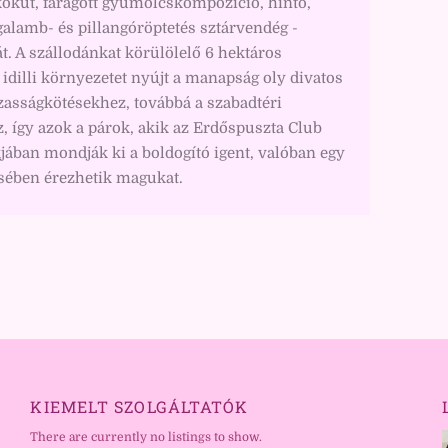
kőkút, faragott gyümölcskompozíció, hintó,
 galamb- és pillangóröptetés sztárvendég -
át. A szállodánkat körülölelő 6 hektáros
idilli környezetet nyújt a manapság oly divatos
zasságkötésekhez, továbbá a szabadtéri
, így azok a párok, akik az Erdőspuszta Club
jában mondják ki a boldogító igent, valóban egy
ében érezhetik magukat.
KIEMELT SZOLGÁLTATÓK
There are currently no listings to show.