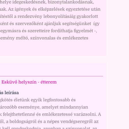
 helye idegeskedésnek, bizonytalankodásnak,
ak. Az igények és elképzelések egyeztetése után
ítéstől a rendezvény lebonyolításáig gyakorlott
ént és szervezőként ajánljuk segítségünket  így
r egymásra és szeretteire fordíthatja figyelmét -,
semény méltó, színvonalas és emlékezetes
Esküvő helyszín - étterem
ás leírása
kötés életünk egyik legfontosabb és
ározóbb eseménye, amelyet mindannyian
 felejthetetlenné és emlékezetessé varázsolni. A
l, a boldogságról és a népes vendégseregről az
k kell gondoskodnia, azonban a színvonalat, az