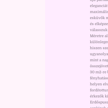
eleganciát
maximális
esküvők m
és elképz
válasszuk 
Méretre a
különleges
hiszen sze
ugyanolyan
mint a na
összejövet
30 m2-re 
fényhatáso
helyen el
fordított
érkezők k
Erdőspusz