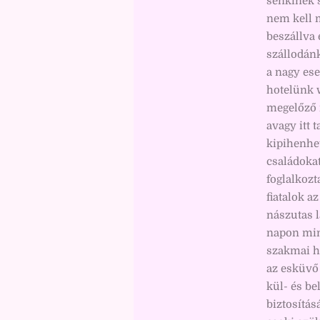
senkinek 
nem kell 
beszállva
szállodánk
a nagy ese
hotelünk 
megelőző 
avagy itt 
kipihenhet
családoka
foglalkozt
fiatalok a
nászutas l
napon min
szakmai h
az esküvő 
kül- és be
biztosítás