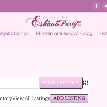
olgáltatóknak
Minden ami esküvő – blog
Ha
Advanced Sea
ADD LISTING
ectory
View All Listings