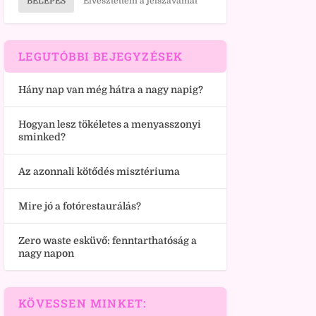
BELÉPÉS
Elvesztettem a jelszavamat
LEGUTÓBBI BEJEGYZÉSEK
Hány nap van még hátra a nagy napig?
Hogyan lesz tökéletes a menyasszonyi
sminked?
Az azonnali kötődés misztériuma
Mire jó a fotórestaurálás?
Zero waste esküvő: fenntarthatóság a
nagy napon
KÖVESSEN MINKET: