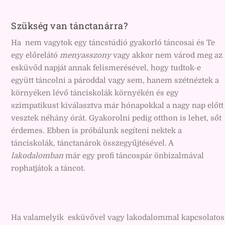
Szükség van tánctanárra?
Ha nem vagytok egy táncstúdió gyakorló táncosai és Te
egy előrelátó
menyasszony
vagy akkor nem várod meg az
esküvőd napját annak felismerésével, hogy tudtok-e
együtt táncolni a pároddal vagy sem, hanem szétnéztek a
környéken lévő tánciskolák környékén és egy
szimpatikust kiválasztva már hónapokkal a nagy nap előtt
vesztek néhány órát. Gyakorolni pedig otthon is lehet, sőt
érdemes. Ebben is próbálunk segíteni nektek a
tánciskolák, tánctanárok összegyűjtésével. A
lakodalomban
már egy profi táncospár önbizalmával
rophatjátok a táncot.
Ha valamelyik esküvővel vagy lakodalommal kapcsolatos