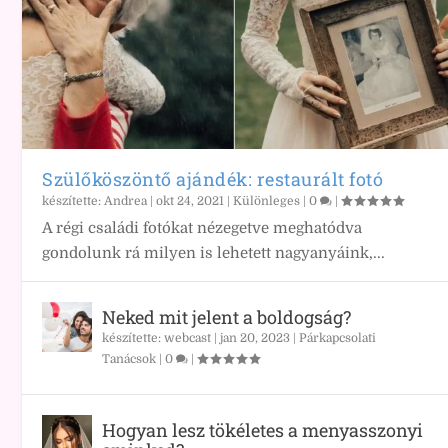
Szülőköszöntő ajándék: restaurált fotó
készítette:
Andrea
|
okt 24, 2021
|
Különleges
|
0
|
A régi családi fotókat nézegetve meghatódva
gondolunk rá milyen is lehetett nagyanyáink,...
Neked mit jelent a boldogság?
készítette:
webcast
|
jan 20, 2023
|
Párkapcsolati
Tanácsok
|
0
|
Hogyan lesz tökéletes a menyasszonyi