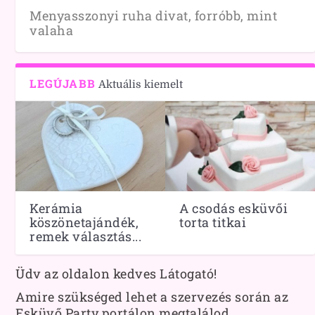
Menyasszonyi ruha divat, forróbb, mint
valaha
LEGÚJABB
Aktuális kiemelt
Kerámia
A csodás esküvői
köszönetajándék,
torta titkai
remek választás...
Üdv az oldalon kedves Látogató!
Amire szükséged lehet a szervezés során az
Esküvő Party portálon megtalálod