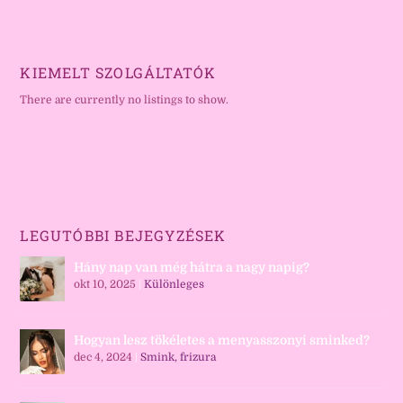
KIEMELT SZOLGÁLTATÓK
There are currently no listings to show.
LEGUTÓBBI BEJEGYZÉSEK
Hány nap van még hátra a nagy napig?
okt 10, 2025
|
Különleges
Hogyan lesz tökéletes a menyasszonyi sminked?
dec 4, 2024
|
Smink, frizura