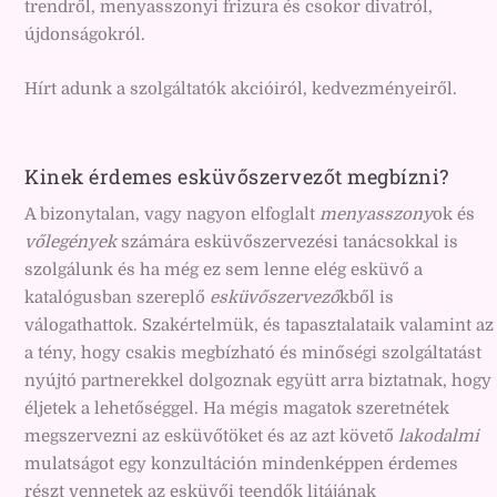
trendről, menyasszonyi frizura és csokor divatról,
újdonságokról.
Hírt adunk a szolgáltatók akcióiról, kedvezményeiről.
Kinek érdemes esküvőszervezőt megbízni?
A bizonytalan, vagy nagyon elfoglalt
menyasszony
ok és
vőlegények
számára esküvőszervezési tanácsokkal is
szolgálunk és ha még ez sem lenne elég esküvő a
katalógusban szereplő
esküvőszervező
kből is
válogathattok. Szakértelmük, és tapasztalataik valamint az
a tény, hogy csakis megbízható és minőségi szolgáltatást
nyújtó partnerekkel dolgoznak együtt arra biztatnak, hogy
éljetek a lehetőséggel. Ha mégis magatok szeretnétek
megszervezni az esküvőtöket és az azt követő
lakodalmi
mulatságot egy konzultáción mindenképpen érdemes
részt vennetek az esküvői teendők litájának