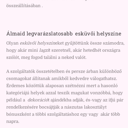
összeállításában .
Álmaid legvarázslatosabb esküvői helyszíne
Olyan
esküvői helyszín
eket gyűjtöttünk össze számodra,
hogy akár mini
lagzi
t szeretnél, akár hetedhét országra
szólót, meg fogod találni a neked valót.
A szolgáltatók összetételben és persze árban különböző
csomagokat állítanak amikből kedvedre válogathatsz.
Érdemes közöttük alaposan szétnézni mert a hasonló
kategóriájú helyek azzal teszik magukat vonzóbbá, hogy
például a
dekoráció
t ajándékba adják, és-vagy az ifjú pár
rendelkezésére bocsájtják a nászutas lakosztályt
bónuszként a többi szolgáltatáshoz egy vagy akár több
napra.