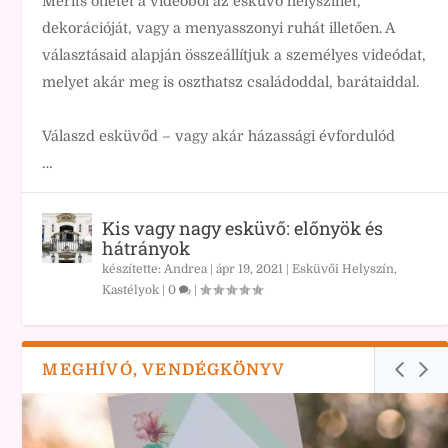
Meríts ötletet a videóból az esküvő helyszínét,
dekorációját, vagy a menyasszonyi ruhát illetően. A
választásaid alapján összeállítjuk a személyes videódat,
melyet akár meg is oszthatsz családoddal, barátaiddal.
Válaszd esküvőd – vagy akár házassági évfordulód
…
Kis vagy nagy esküvő: előnyök és
hátrányok
készítette:
Andrea
|
ápr 19, 2021
|
Esküvői Helyszín,
Kastélyok
|
0
|
MEGHÍVÓ, VENDÉGKÖNYV