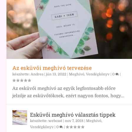
Az esküvői meghívó tervezése
készítette:
Andrea
|
jún 13, 2022
|
Meghívó, Vendégkönyv
|
0
|
Az esküvői meghívó az egyik legfontosabb előre
jelzője az esküvőtöknek, ezért nagyon fontos, hogy...
Esküvői meghívó választás tippek
készítette:
webcast
|
nov 7, 2018
|
Meghívó,
Vendégkönyv
|
0
|