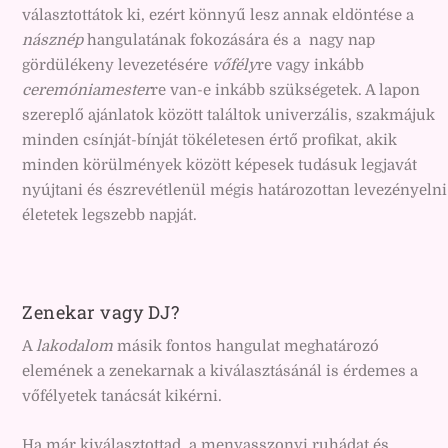
választottátok ki, ezért könnyű lesz annak eldöntése a
násznép
hangulatának fokozására és a nagy nap
gördülékeny levezetésére
vőfély
re vagy inkább
ceremóniamester
re van-e inkább szükségetek. A lapon
szereplő ajánlatok között találtok univerzális, szakmájuk
minden csínját-bínját tökéletesen értő profikat, akik
minden körülmények között képesek tudásuk legjavát
nyújtani és észrevétlenül mégis határozottan levezényelni
életetek legszebb napját.
Zenekar vagy DJ?
A
lakodalom
másik fontos hangulat meghatározó
elemének a zenekarnak a kiválasztásánál is érdemes a
vőfélyetek tanácsát kikérni.
Ha már kiválasztottad a menyasszonyi ruhádat és