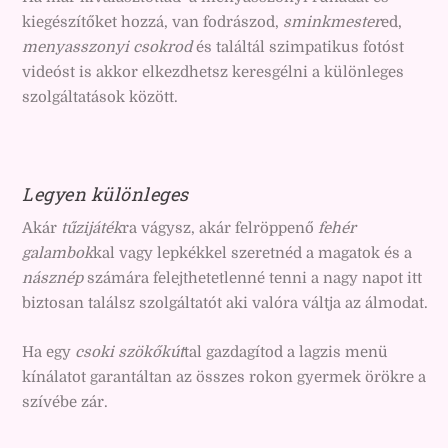
kiegészítőket hozzá, van fodrászod,
sminkmester
ed,
menyasszonyi csokrod
és találtál szimpatikus fotóst
videóst is akkor elkezdhetsz keresgélni a különleges
szolgáltatások között.
Legyen különleges
Akár
tűzijáték
ra vágysz, akár felröppenő
fehér
galambok
kal vagy lepkékkel szeretnéd a magatok és a
násznép
számára felejthetetlenné tenni a nagy napot itt
biztosan találsz szolgáltatót aki valóra váltja az álmodat.
Ha egy
csoki szökőkút
tal gazdagítod a lagzis menü
kínálatot garantáltan az összes rokon gyermek örökre a
szívébe zár.