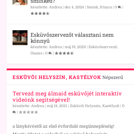
sminked?
készítette:
Andrea
|
dec 4, 2024
|
Smink, frizura
|
0
|
Esküvőszervezőt választani nem
könnyű
készítette:
Andrea
|
máj 19, 2023
|
Esküvőszervező
,
Összes
|
0
|
ESKÜVŐI HELYSZÍN, KASTÉLYOK
Népszerű
Tervezd meg álmaid esküvőjét interaktív
videónk segítségével!
készítette:
Andrea
|
máj 18, 2015
|
Esküvői Helyszín, Kastélyok
|
0
|
a lánykéréstől az első évforduló megünnepléséig!