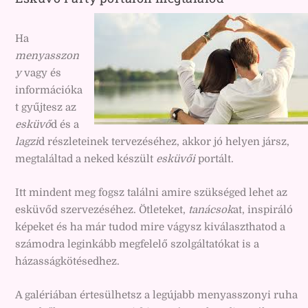
Ha
menyasszon
y
vagy és
információka
t gyűjtesz az
esküvő
d és a
lagzi
d részleteinek tervezéséhez, akkor jó helyen jársz,
megtaláltad a neked készült
esküvői
portált.
Itt mindent meg fogsz találni amire szükséged lehet az
esküvőd szervezéséhez. Ötleteket,
tanácsok
at, inspiráló
képeket és ha már tudod mire vágysz kiválaszthatod a
számodra leginkább megfelelő szolgáltatókat is a
házasságkötésedhez.
A galériában értesülhetsz a legújabb menyasszonyi ruha