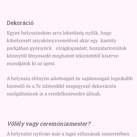
Dekoráció
Egyes helyszíneken arra lehetőség nyílik, hogy
kihelyezett anyakönyvvezetővel akár egy kastély
parkjában gyönyörű
virágkapu
alatt, hozzátartozóitok
könnytől fényesedő meghatott tekintetétől kísérve
mondjátok ki az igent.
A helyszín előnyös adottságait és sajátosságait leginkább
kiemelő és a Te ízléseddel megegyező dekorációs
szolgáltatások is a rendelkezésedre állnak.
Vőfély vagy ceremóniamester?
A helyszínt nyilván már a lagzi stílusának ismeretében