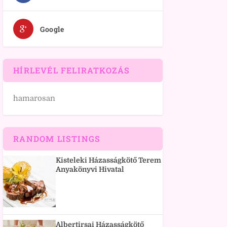
Google
HÍRLEVÉL FELIRATKOZÁS
hamarosan
RANDOM LISTINGS
Kisteleki Házasságkötő Terem
Anyakönyvi Hivatal
Albertirsai Házasságkötő