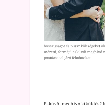
bosszúságot és plusz költségeket 
méretű, formájú esküvői meghívó me
postázással járó feladatokat.
Esküvői meghívó kiküldés? In