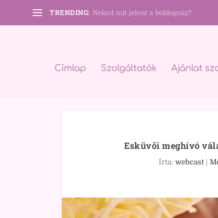
TRENDING:
Neked mit jelent a boldogság?
Címlap
Szolgáltatók
Ajánlat sz
Esküvői meghívó válas
Írta:
webcast
|
M