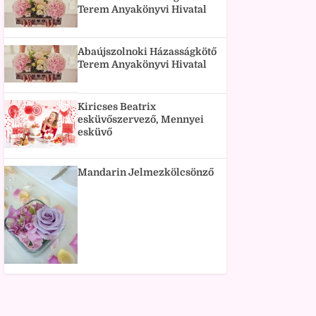
Terem Anyakönyvi Hivatal
Abaújszolnoki Házasságkötő
Terem Anyakönyvi Hivatal
Kiricses Beatrix
esküvőszervező, Mennyei
esküvő
Mandarin Jelmezkölcsönző