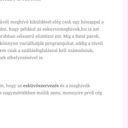
küvői meghívó kiküldését elég csak egy hónappal a
udni, hogy például az eskuvoimeghivok.hu is azt
rábban célszerű elintézni ezt. Míg a fiatal párok,
könnyen variálhatják programjukat, addig a távoli
m csak a szállásfoglalással kell számolniuk,
ek elhelyezésével is.
em, hogy az
esküvőszervezés
és a meghívók
 nagymértékben múlik azon, mennyire profi cég