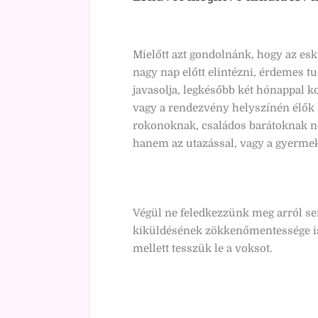
Mielőtt azt gondolnánk, hogy az es
nagy nap előtt elintézni, érdemes t
javasolja, legkésőbb két hónappal ko
vagy a rendezvény helyszínén élők 
rokonoknak, családos barátoknak ne
hanem az utazással, vagy a gyermek
Végül ne feledkezzünk meg arról s
kiküldésének zökkenőmentessége is
mellett tesszük le a voksot.