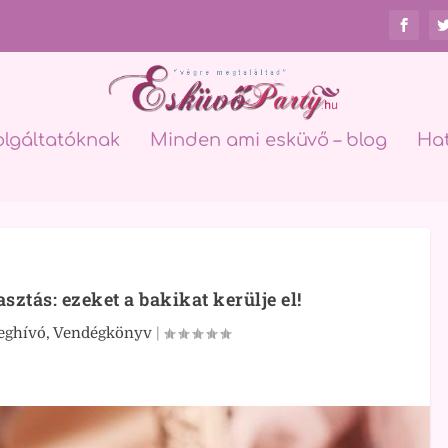
olgáltatóknak
Minden ami esküvő – blog
Ha
ztás: ezeket a bakikat kerülje el!
eghívó, Vendégkönyv
|