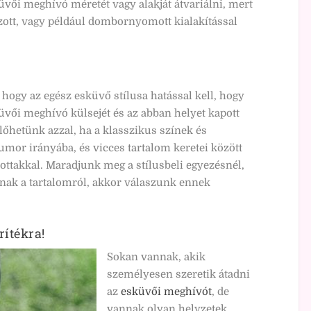
vői meghívó méretét vagy alakját átvariálni, mert
yozott, vagy például dombornyomott kialakítással
hogy az egész esküvő stílusa hatással kell, hogy
üvői meghívó külsejét és az abban helyet kapott
élőhetünk azzal, ha a klasszikus színek és
mor irányába, és vicces tartalom keretei között
ottakkal. Maradjunk meg a stílusbeli egyezésnél,
nak a tartalomról, akkor válaszunk ennek
rítékra!
Sokan vannak, akik
személyesen szeretik átadni
az
esküvői meghívót
, de
vannak olyan helyzetek,