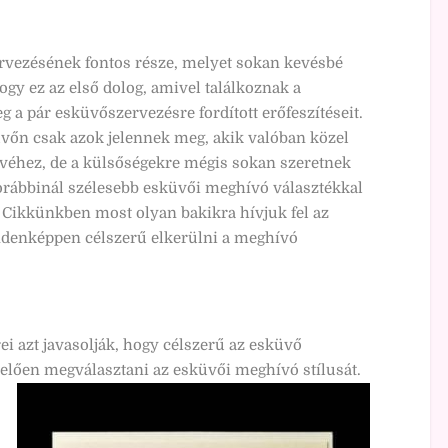
rvezésének fontos része, melyet sokan kevésbé
ogy ez az első dolog, amivel találkoznak a
g a pár esküvőszervezésre fordított erőfeszítéseit.
üvőn csak azok jelennek meg, akik valóban közel
ívéhez, de a külsőségekre mégis sokan szeretnek
orábbinál szélesebb esküvői meghívó választékkal
 Cikkünkben most olyan bakikra hívjuk fel az
ndenképpen célszerű elkerülni a meghívó
 azt javasolják, hogy célszerű az esküvő
elően megválasztani az esküvői meghívó stílusát.