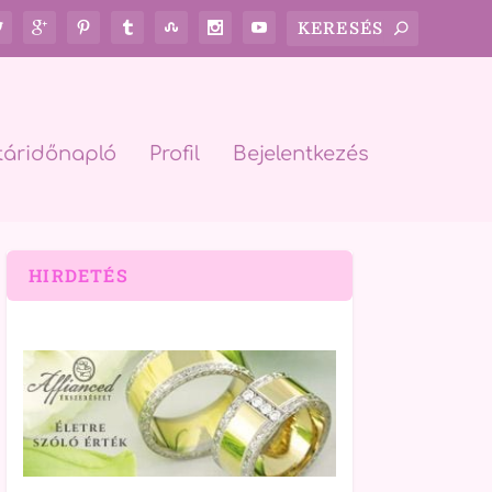
táridőnapló
Profil
Bejelentkezés
HIRDETÉS