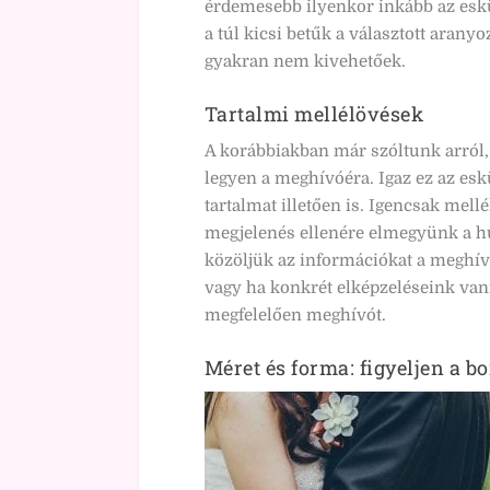
érdemesebb ilyenkor inkább az eskü
a túl kicsi betűk a választott aran
gyakran nem kivehetőek.
Tartalmi mellélövések
A korábbiakban már szóltunk arról, 
legyen a meghívóéra. Igaz ez az esk
tartalmat illetően is. Igencsak mell
megjelenés ellenére elmegyünk a hu
közöljük az információkat a meghív
vagy ha konkrét elképzeléseink van
megfelelően meghívót.
Méret és forma: figyeljen a bo