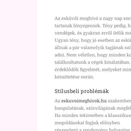
Az esküvői meghívó a nagy nap sze
tartanak lényegesnek. Tény pedig, h
vendégek, és gyakran erről ítélik me
Ugyan tény, hogy jó esetben az esk
állnak a pár valamelyik tagjának sz
adni. Nem véletlen, hogy minden k
találkozhatunk a cégek kínálatában.
érdeklődők figyelmét, melyeket mi
készíttetése során.
Stílusbeli problémák
Az
eskuvoimeghivok.hu
szakemberei
hangulatának, színvilágának megfel
Ha minden tekintetben a klasszikus
megoldásokat fogjuk előnyben
részesíteni a rendezvény helyszíne