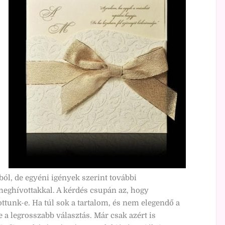
l, de egyéni igények szerint további
eghívottakkal. A kérdés csupán az, hogy
tunk-e. Ha túl sok a tartalom, és nem elegendő a
 a legrosszabb választás. Már csak azért is