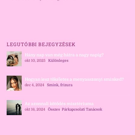
LEGUTÓBBI BEJEGYZÉSEK
Hány nap van még hátra a nagy napig?
okt 10, 2025
|
Különleges
Hogyan lesz tökéletes a menyasszonyi sminked?
dec 4, 2024
|
Smink, frizura
Az azonnali kötődés misztériuma
okt 16, 2024
|
Összes
,
Párkapcsolati Tanácsok