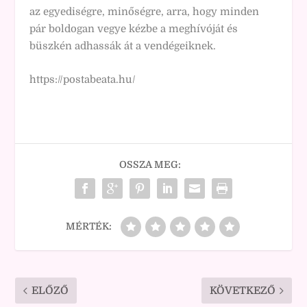
az egyediségre, minőségre, arra, hogy minden
pár boldogan vegye kézbe a meghívóját és
büszkén adhassák át a vendégeiknek.
https://postabeata.hu/
OSSZA MEG:
MÉRTÉK:
ELŐZŐ
KÖVETKEZŐ