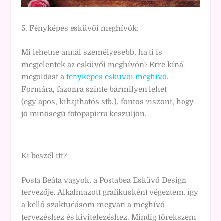
5. Fényképes esküvői meghívók:
Mi lehetne annál személyesebb, ha ti is
megjelentek az esküvői meghívón? Erre kínál
megoldást a
fényképes esküvői meghívó
.
Formára, fazonra szinte bármilyen lehet
(egylapos, kihajthatós stb.), fontos viszont, hogy
jó minőségű fotópapírra készüljön.
Ki beszél itt?
Posta Beáta vagyok, a Postabea Esküvő Design
tervezője. Alkalmazott grafikusként végeztem, így
a kellő szaktudásom megvan a meghívó
tervezéshez és kivitelezéshez. Mindig törekszem