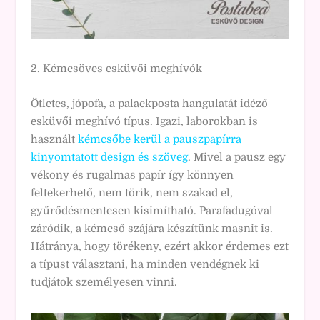
2. Kémcsöves esküvői meghívók
Ötletes, jópofa, a palackposta hangulatát idéző
esküvői meghívó típus. Igazi, laborokban is
használt
kémcsőbe kerül a pauszpapírra
kinyomtatott design és szöveg
. Mivel a pausz egy
vékony és rugalmas papír így könnyen
feltekerhető, nem törik, nem szakad el,
gyűrődésmentesen kisimítható. Parafadugóval
záródik, a kémcső szájára készítünk masnit is.
Hátránya, hogy törékeny, ezért akkor érdemes ezt
a típust választani, ha minden vendégnek ki
tudjátok személyesen vinni.