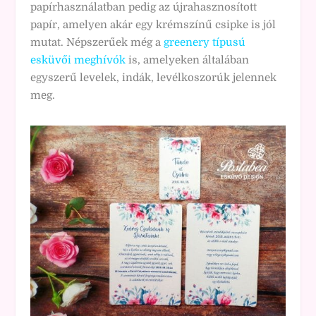
papírhasználatban pedig az újrahasznosított
papír, amelyen akár egy krémszínű csipke is jól
mutat. Népszerűek még a
greenery típusú
esküvői meghívók
is, amelyeken általában
egyszerű levelek, indák, levélkoszorúk jelennek
meg.