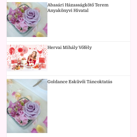
Abasári Házasságkötő Terem
Anyakönyvi Hivatal
Hervai Mihály Vőfély
Goldance Esküvői Táncoktatás