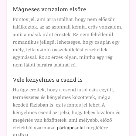
Mágneses vonzalom elsőre
Fontos jel, ami arra utalhat, hogy nem először
találkoztok, az az azonnali kémia, erős vonzalom,
amit a másik iránt éreztek. Ez nem feltétlenül
romantikus jellegű; lehetséges, hogy csupán egy
mély, lelki szintű összeköttetést érzékeltek
egymással. Ez az érzés olyan, mintha egy rég
nem látott barátra találnál rá.
Vele kényelmes a csend is
Ha úgy érzitek, hogy a csend is jól esik együtt,
természetes és kényelmes közöttetek, még a
kezdeti fázisban is, ez is fontos jel lehet. A
kényelmes csend azt jelzi, hogy teljes bizalom és
megértés van közöttetek, ami mélyebb, előző
életekből származó
párkapcsolat
meglétére
utalhat.