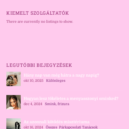
KIEMELT SZOLGÁLTATÓK
There are currently no listings to show.
LEGUTÓBBI BEJEGYZÉSEK
Hány nap van még hátra a nagy napig?
okt 10, 2025
|
Különleges
Hogyan lesz tökéletes a menyasszonyi sminked?
dec 4, 2024
|
Smink, frizura
Az azonnali kötődés misztériuma
okt 16, 2024
|
Összes
,
Párkapcsolati Tanácsok