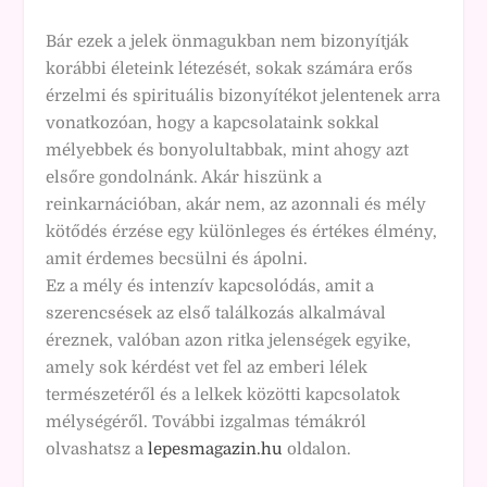
Bár ezek a jelek önmagukban nem bizonyítják
korábbi életeink létezését, sokak számára erős
érzelmi és spirituális bizonyítékot jelentenek arra
vonatkozóan, hogy a kapcsolataink sokkal
mélyebbek és bonyolultabbak, mint ahogy azt
elsőre gondolnánk. Akár hiszünk a
reinkarnációban, akár nem, az azonnali és mély
kötődés érzése egy különleges és értékes élmény,
amit érdemes becsülni és ápolni.
Ez a mély és intenzív kapcsolódás, amit a
szerencsések az első találkozás alkalmával
éreznek, valóban azon ritka jelenségek egyike,
amely sok kérdést vet fel az emberi lélek
természetéről és a lelkek közötti kapcsolatok
mélységéről. További izgalmas témákról
olvashatsz a
lepesmagazin.hu
oldalon.