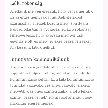
Lelki rokonság
A lelkünk mélyén érezzük, hogy rég ismerjük őt.
Ez az érzés nemcsak a múltbéli életekből
származhat, a lelkek közötti mély, spirituális
kapcsolódásban is gyökerezhet. Ez a rokonság
lehetővé teszi, hogy gyorsan megnyíljunk
egymás előtt, és mély, értékes beszélgetéseket
folytassunk tabuk nélkül.
Intuitívan kommunikálunk
Amikor éppen gondolunk valakire, és ő felhív,
vagy előre tudjuk, mit fog mondani, az intuitív
kommunikáció példái. Ez a fajta kommunikáció
túlmutat a szavakon és a nyilvánvaló jeleken,
mélyebb, ösztönös szinten zajlik, ahol a lelkek
szinte „beszélgetnek” egymással anélkül, hogy
fizikailag jelen lennének.