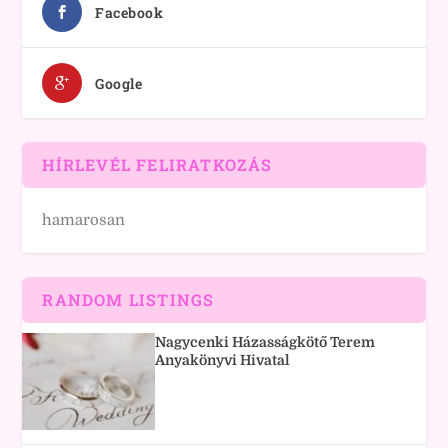
Facebook
Google
HÍRLEVÉL FELIRATKOZÁS
hamarosan
RANDOM LISTINGS
Nagycenki Házasságkötő Terem
Anyakönyvi Hivatal