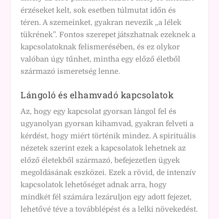
érzéseket kelt, sok esetben túlmutat időn és
téren. A szemeinket, gyakran nevezik „a lélek
tükrének”. Fontos szerepet játszhatnak ezeknek a
kapcsolatoknak felismerésében, és ez olykor
valóban úgy tűnhet, mintha egy előző életből
származó ismeretség lenne.
Lángoló és elhamvadó kapcsolatok
Az, hogy egy kapcsolat gyorsan lángol fel és
ugyanolyan gyorsan kihamvad, gyakran felveti a
kérdést, hogy miért történik mindez. A spirituális
nézetek szerint ezek a kapcsolatok lehetnek az
előző életekből származó, befejezetlen ügyek
megoldásának eszközei. Ezek a rövid, de intenzív
kapcsolatok lehetőséget adnak arra, hogy
mindkét fél számára lezáruljon egy adott fejezet,
lehetővé téve a továbblépést és a lelki növekedést.