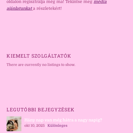
oldalon regisztrálja még ma! Tekintse meg
média
ajánlatunkat
a részletekért!
KIEMELT SZOLGÁLTATÓK
There are currently no listings to show.
LEGUTÓBBI BEJEGYZÉSEK
Hány nap van még hátra a nagy napig?
okt 10, 2025
|
Különleges