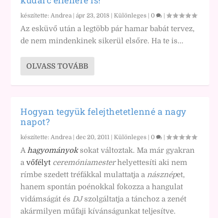
kudarc ellenére is!
készítette:
Andrea
|
ápr 23, 2018
|
Különleges
|
0
|
Az esküvő után a legtöbb pár hamar babát tervez,
de nem mindenkinek sikerül elsőre. Ha te is...
OLVASS TOVÁBB
Hogyan tegyük felejthetetlenné a nagy
napot?
készítette:
Andrea
|
dec 20, 2011
|
Különleges
|
0
|
A
hagyományok
sokat változtak. Ma már gyakran
a
vőfélyt
ceremóniamester
helyettesíti aki nem
rímbe szedett tréfákkal mulattatja a
násznép
et,
hanem spontán poénokkal fokozza a hangulat
vidámságát és
DJ
szolgáltatja a tánchoz a zenét
akármilyen műfaji kívánságunkat teljesítve.