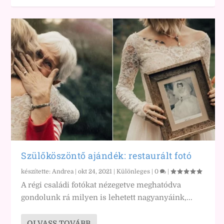
Szülőköszöntő ajándék: restaurált fotó
készítette:
Andrea
|
okt 24, 2021
|
Különleges
|
0
|
A régi családi fotókat nézegetve meghatódva
gondolunk rá milyen is lehetett nagyanyáink,...
OLVASS TOVÁBB