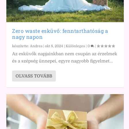
Zero waste esküvő: fenntarthatóság a
nagy napon
készítette:
Andrea
|
okt 8, 2024
|
Különleges
|
0
|
Az esküvők napjainkban nem csupán az érzelmek
és a szépség ünnepei, egyre nagyobb figyelmet...
OLVASS TOVÁBB