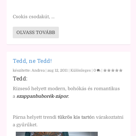
Csokis csodakút, …
OLVASS TOVÁBB
Tedd, ne Tedd!
készítette:
Andrea
|
aug 12, 2011
|
Különleges
|
0
|
Tedd:
Rizseső helyett modern, bohókás és romantikus
a
szappanbuborék-zápor
.
Párna helyett trendi
tükrös kis tartó
n várakoztatni
a gyűrűket.