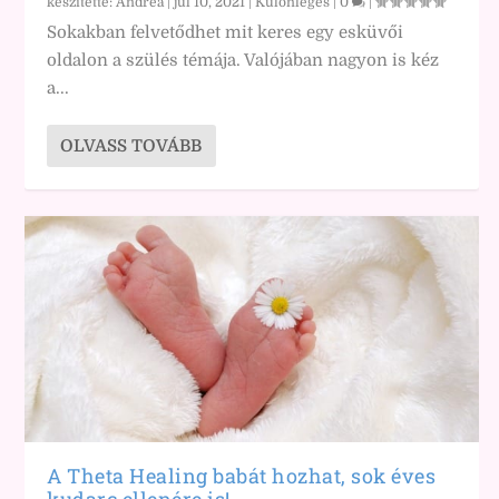
készítette:
Andrea
|
júl 10, 2021
|
Különleges
|
0
|
Sokakban felvetődhet mit keres egy esküvői
oldalon a szülés témája. Valójában nagyon is kéz
a...
OLVASS TOVÁBB
A Theta Healing babát hozhat, sok éves