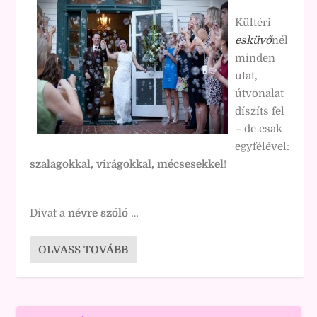
Kültéri
esküvő
nél
minden
utat,
útvonalat
díszíts fel
– de csak
egyfélével:
szalagokkal, virágokkal, mécsesekkel
!
Divat a
névre szóló
…
OLVASS TOVÁBB