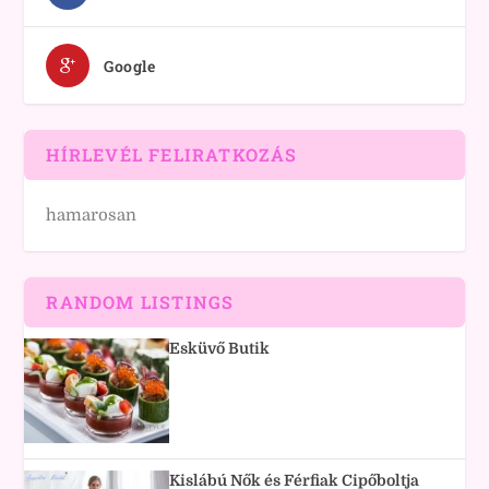
Google
HÍRLEVÉL FELIRATKOZÁS
hamarosan
RANDOM LISTINGS
Esküvő Butik
Kislábú Nők és Férfiak Cipőboltja