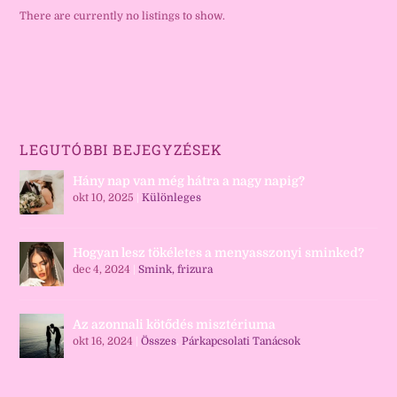
There are currently no listings to show.
LEGUTÓBBI BEJEGYZÉSEK
Hány nap van még hátra a nagy napig?
okt 10, 2025
|
Különleges
Hogyan lesz tökéletes a menyasszonyi sminked?
dec 4, 2024
|
Smink, frizura
Az azonnali kötődés misztériuma
okt 16, 2024
|
Összes
,
Párkapcsolati Tanácsok