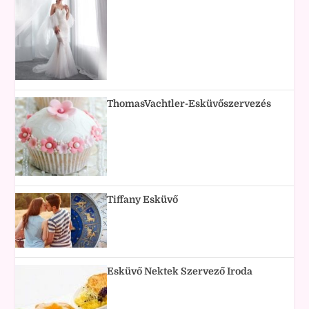
ThomasVachtler-Esküvőszervezés
Tiffany Esküvő
Esküvő Nektek Szervező Iroda