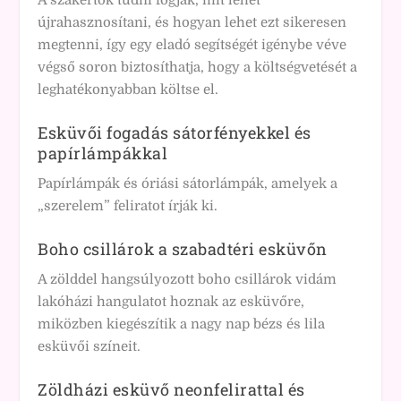
újrahasznosítani, és hogyan lehet ezt sikeresen
megtenni, így egy eladó segítségét igénybe véve
végső soron biztosíthatja, hogy a költségvetését a
leghatékonyabban költse el.
Esküvői fogadás sátorfényekkel és
papírlámpákkal
Papírlámpák és óriási sátorlámpák, amelyek a
„szerelem” feliratot írják ki.
Boho csillárok a szabadtéri esküvőn
A zölddel hangsúlyozott boho csillárok vidám
lakóházi hangulatot hoznak az esküvőre,
miközben kiegészítik a nagy nap bézs és lila
esküvői színeit.
Zöldházi esküvő neonfelirattal és