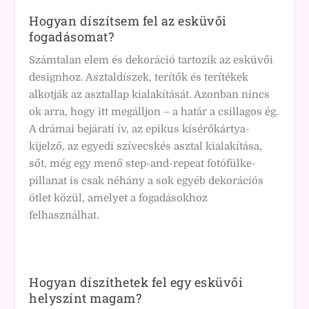
Hogyan díszítsem fel az esküvői
fogadásomat?
Számtalan elem és dekoráció tartozik az esküvői
designhoz. Asztaldíszek, terítők és terítékek
alkotják az asztallap kialakítását. Azonban nincs
ok arra, hogy itt megálljon – a határ a csillagos ég.
A drámai bejárati ív, az epikus kísérőkártya-
kijelző, az egyedi szívecskés asztal kialakítása,
sőt, még egy menő step-and-repeat fotófülke-
pillanat is csak néhány a sok egyéb dekorációs
ötlet közül, amelyet a fogadásokhoz
felhasználhat.
Hogyan díszíthetek fel egy esküvői
helyszínt magam?