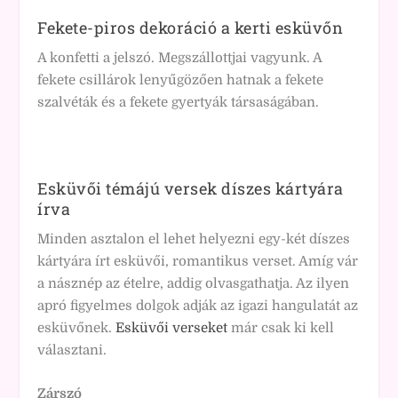
Fekete-piros dekoráció a kerti esküvőn
A konfetti a jelszó. Megszállottjai vagyunk. A
fekete csillárok lenyűgözően hatnak a fekete
szalvéták és a fekete gyertyák társaságában.
Esküvői témájú versek díszes kártyára
írva
Minden asztalon el lehet helyezni egy-két díszes
kártyára írt esküvői, romantikus verset. Amíg vár
a násznép az ételre, addig olvasgathatja. Az ilyen
apró figyelmes dolgok adják az igazi hangulatát az
esküvőnek.
Esküvői verseket
már csak ki kell
választani.
Zárszó