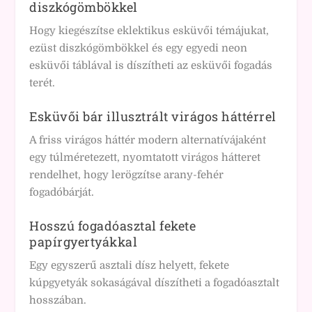
diszkógömbökkel
Hogy kiegészítse eklektikus esküvői témájukat,
ezüst diszkógömbökkel és egy egyedi neon
esküvői táblával is díszítheti az esküvői fogadás
terét.
Esküvői bár illusztrált virágos háttérrel
A friss virágos háttér modern alternatívájaként
egy túlméretezett, nyomtatott virágos hátteret
rendelhet, hogy lerögzítse arany-fehér
fogadóbárját.
Hosszú fogadóasztal fekete
papírgyertyákkal
Egy egyszerű asztali dísz helyett, fekete
kúpgyetyák sokaságával díszítheti a fogadóasztalt
hosszában.