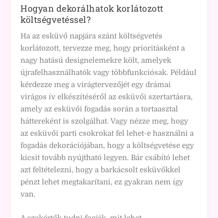
Hogyan dekorálhatok korlátozott
költségvetéssel?
Ha az esküvő napjára szánt költségvetés
korlátozott, tervezze meg, hogy prioritásként a
nagy hatású designelemekre költ, amelyek
újrafelhasználhatók vagy többfunkciósak. Például
kérdezze meg a virágtervezőjét egy drámai
virágos ív elkészítéséről az esküvői szertartásra,
amely az esküvői fogadás során a tortaasztal
háttereként is szolgálhat. Vagy nézze meg, hogy
az esküvői parti csokrokat fel lehet-e használni a
fogadás dekorációjában, hogy a költségvetése egy
kicsit tovább nyújtható legyen. Bár csábító lehet
azt feltételezni, hogy a barkácsolt esküvőkkel
pénzt lehet megtakarítani, ez gyakran nem így
van.
A szakértők tudni fogják, mit lehet