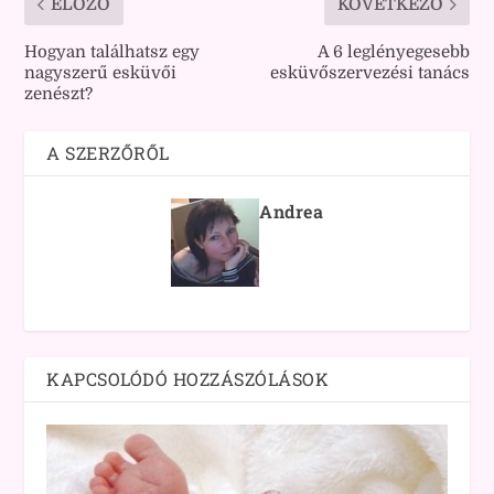
ELŐZŐ
KÖVETKEZŐ
Hogyan találhatsz egy
A 6 leglényegesebb
nagyszerű esküvői
esküvőszervezési tanács
zenészt?
A SZERZŐRŐL
Andrea
KAPCSOLÓDÓ HOZZÁSZÓLÁSOK