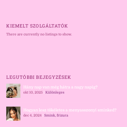
KIEMELT SZOLGÁLTATÓK
There are currently no listings to show.
LEGUTÓBBI BEJEGYZÉSEK
Hány nap van még hátra a nagy napig?
okt 10, 2025
|
Különleges
Hogyan lesz tökéletes a menyasszonyi sminked?
dec 4, 2024
|
Smink, frizura