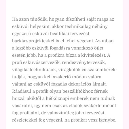
Ha azon tűnődik, hogyan díszítheti saját maga az
esküvői helyszínt, akkor technikailag néhány
egyszerű esküvői beállítási tervezést
barkácsprojektekkel is el lehet végezni. Azonban
a legtöbb esküvői fogadásra vonatkozó ötlet
esetén jobb, ha a profikra bízza a kivitelezést. A
profi esküvőszervezők, rendezvénytervezők,
világítástechnikusok, virágkötők és szakemberek
tudják, hogyan kell szakértő módon valóra
váltani az esküvői fogadás dekorációs álmait.
Ráadásul a profik olyan beszállítókhoz férnek
hozzá, akiktől a hétköznapi emberek nem tudnak
vásárolni, így nem csak az eladók szakértelméből
fog profitálni, de valószínűleg jobb tervezési
részletekkel fog végezni, ha profikat vesz igénybe.