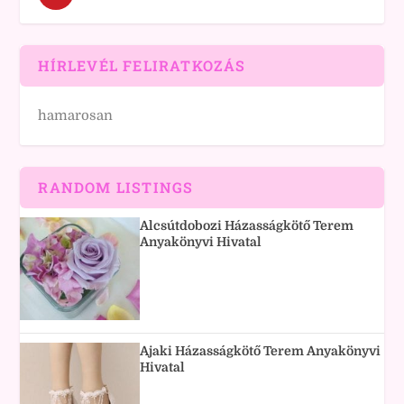
HÍRLEVÉL FELIRATKOZÁS
hamarosan
RANDOM LISTINGS
Alcsútdobozi Házasságkötő Terem
Anyakönyvi Hivatal
Ajaki Házasságkötő Terem Anyakönyvi
Hivatal