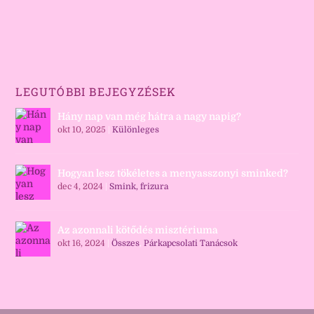
LEGUTÓBBI BEJEGYZÉSEK
Hány nap van még hátra a nagy napig?
okt 10, 2025
|
Különleges
Hogyan lesz tökéletes a menyasszonyi sminked?
dec 4, 2024
|
Smink, frizura
Az azonnali kötődés misztériuma
okt 16, 2024
|
Összes
,
Párkapcsolati Tanácsok