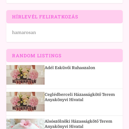
HÍRLEVÉL FELIRATKOZÁS
hamarosan
RANDOM LISTINGS
Adél Esküvői Ruhaszalon
Ceglédberceli Házasságkötő Terem
Anyakönyvi Hivatal
Alsószölnöki Házasságkötő Terem
Anyakönyvi Hivatal