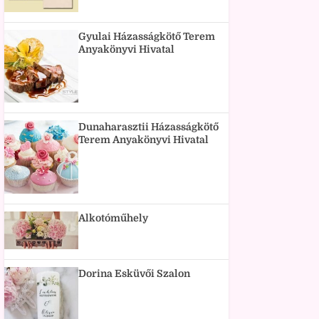
Gyulai Házasságkötő Terem
Anyakönyvi Hivatal
Dunaharasztii Házasságkötő
Terem Anyakönyvi Hivatal
Alkotóműhely
Dorina Esküvői Szalon