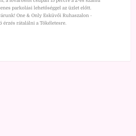
n, a fővárostól csupán 15 percre a 2-es számú
enes parkolási lehetőséggel az üzlet előtt.
 várunk! One & Only Esküvői Ruhaszalon -
érzés rátalálni a Tökéletesre.