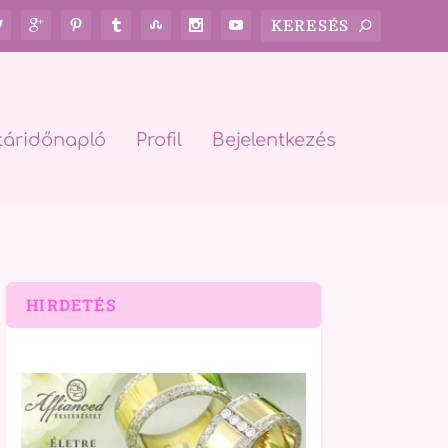
táridőnapló
Profil
Bejelentkezés
HIRDETÉS