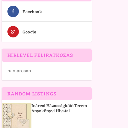
Facebook
Google
HÍRLEVÉL FELIRATKOZÁS
hamarosan
RANDOM LISTINGS
Inárcsi Házasságkötő Terem
Anyakönyvi Hivatal