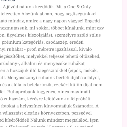
- A jövőd nálunk kezdődik. Mi, a One & Only
ötelezetten hiszünk abban, hogy segítségünkkel
ató mindaz, amire a nagy napon vágysz! Engedd
egmutassuk, mi sokkal többet kínálunk, mint egy
on: figyelmes kiszolgálást, személyre szóló stílus
, prémium kategóriás, csodaszép, eredeti
i ruhákat - profi méretre igazítással, kiváló
egészítőket, melyekkel teljessé tehető öltözéked,
orúslány-, alkalmi és menyecske ruhákat,
n a hozzájuk illő kiegészítőkkel (cipők, táskák,
tt. Menyasszonyi ruháink bérleti díjába a fátyol,
és a stóla is beletartozik, ezekért külön díjat nem
el. Ruhapróbánk ingyenes, nincs maximált
tó ruhaszám, kérésre lefotózunk a felpróbált
 fotókat a helyszínen kinyomtatjuk Számodra. A
a választást elegáns környezetben, pezsgővel
d kísérőiddel! Nálunk mindezt megtalálod, igen