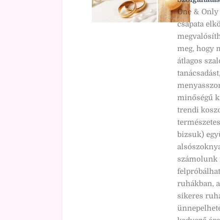
One & Only 
csapata elk
megvalósíth
meg, hogy m
átlagos szal
tanácsadást
menyasszony
minőségű ki
trendi kosz
természetese
bizsuk) együ
alsószoknya 
számolunk f
felpróbálha
ruhákban, a
sikeres ruh
ünnepelhete