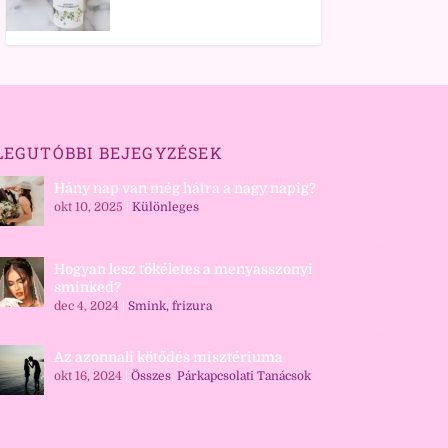
LEGUTÓBBI BEJEGYZÉSEK
Hány nap van még hátra a nagy napig?
okt 10, 2025
|
Különleges
Hogyan lesz tökéletes a menyasszonyi
sminked?
dec 4, 2024
|
Smink, frizura
Az azonnali kötődés misztériuma
okt 16, 2024
|
Összes
,
Párkapcsolati Tanácsok