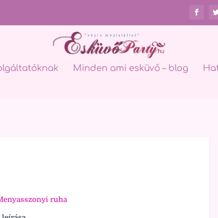
olgáltatóknak
Minden ami esküvő – blog
Ha
Menyasszonyi ruha
 leírása