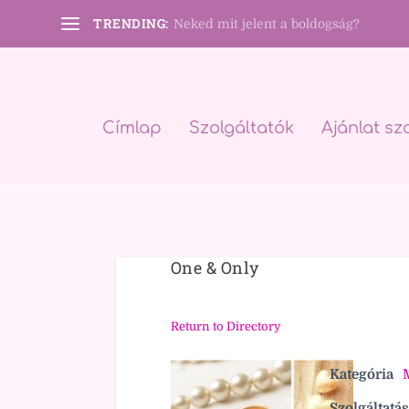
TRENDING:
Neked mit jelent a boldogság?
Címlap
Szolgáltatók
Ajánlat sz
One & Only
Return to Directory
Kategória
Szolgáltatás