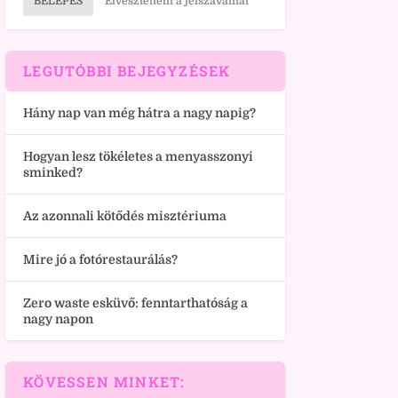
BELÉPÉS
Elvesztettem a jelszavamat
LEGUTÓBBI BEJEGYZÉSEK
Hány nap van még hátra a nagy napig?
Hogyan lesz tökéletes a menyasszonyi
sminked?
Az azonnali kötődés misztériuma
Mire jó a fotórestaurálás?
Zero waste esküvő: fenntarthatóság a
nagy napon
KÖVESSEN MINKET: