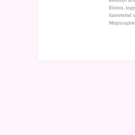
kedvező áro
főúton, ingy
Szeretettel
Megnyugtató 