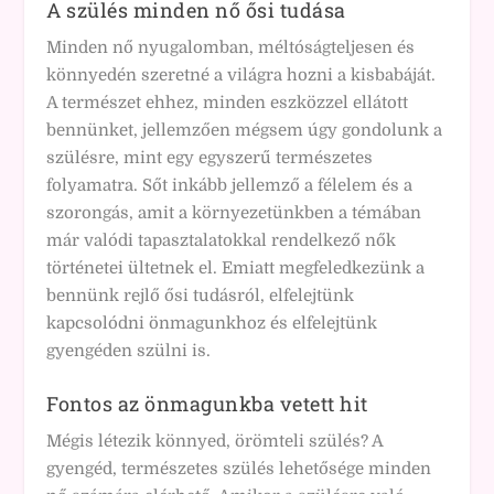
A szülés minden nő ősi tudása
Minden nő nyugalomban, méltóságteljesen és
könnyedén szeretné a világra hozni a kisbabáját.
A természet ehhez, minden eszközzel ellátott
bennünket, jellemzően mégsem úgy gondolunk a
szülésre, mint egy egyszerű természetes
folyamatra. Sőt inkább jellemző a félelem és a
szorongás, amit a környezetünkben a témában
már valódi tapasztalatokkal rendelkező nők
történetei ültetnek el. Emiatt megfeledkezünk a
bennünk rejlő ősi tudásról, elfelejtünk
kapcsolódni önmagunkhoz és elfelejtünk
gyengéden szülni is.
Fontos az önmagunkba vetett hit
Mégis létezik könnyed, örömteli szülés? A
gyengéd, természetes szülés lehetősége minden