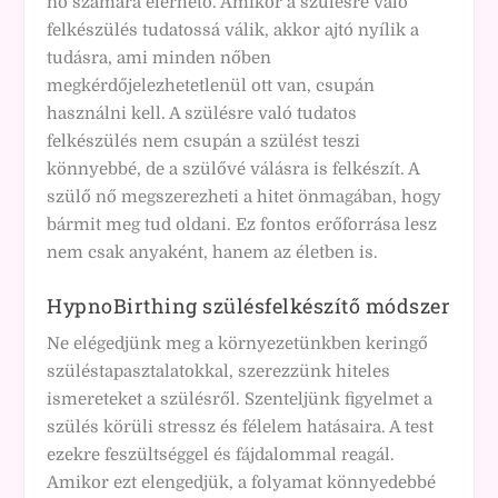
nő számára elérhető. Amikor a szülésre való
felkészülés tudatossá válik, akkor ajtó nyílik a
tudásra, ami minden nőben
megkérdőjelezhetetlenül ott van, csupán
használni kell. A szülésre való tudatos
felkészülés nem csupán a szülést teszi
könnyebbé, de a szülővé válásra is felkészít. A
szülő nő megszerezheti a hitet önmagában, hogy
bármit meg tud oldani. Ez fontos erőforrása lesz
nem csak anyaként, hanem az életben is.
HypnoBirthing szülésfelkészítő módszer
Ne elégedjünk meg a környezetünkben keringő
szüléstapasztalatokkal, szerezzünk hiteles
ismereteket a szülésről. Szenteljünk figyelmet a
szülés körüli stressz és félelem hatásaira. A test
ezekre feszültséggel és fájdalommal reagál.
Amikor ezt elengedjük, a folyamat könnyedebbé