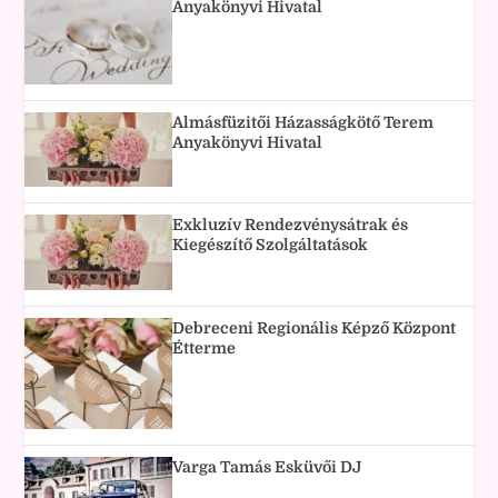
Anyakönyvi Hivatal
Almásfüzitői Házasságkötő Terem
Anyakönyvi Hivatal
Exkluzív Rendezvénysátrak és
Kiegészítő Szolgáltatások
Debreceni Regionális Képző Központ
Étterme
Varga Tamás Esküvői DJ