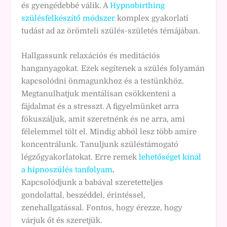
és gyengédebbé válik. A
Hypnobirthing
szülésfelkészítő módszer
komplex gyakorlati
tudást ad az örömteli szülés-születés témájában.
Hallgassunk relaxációs és meditációs
hanganyagokat. Ezek segítenek a szülés folyamán
kapcsolódni önmagunkhoz és a testünkhöz.
Megtanulhatjuk mentálisan csökkenteni a
fájdalmat és a stresszt. A figyelmünket arra
fókuszáljuk, amit szeretnénk és ne arra, ami
félelemmel tölt el. Mindig abból lesz több amire
koncentrálunk. Tanuljunk szüléstámogató
légzőgyakorlatokat. Erre remek
lehetőséget kínál
a hipnoszülés tanfolyam
.
Kapcsolódjunk a babával szeretetteljes
gondolattal, beszéddel, érintéssel,
zenehallgatással. Fontos, hogy érezze, hogy
várjuk őt és szeretjük.