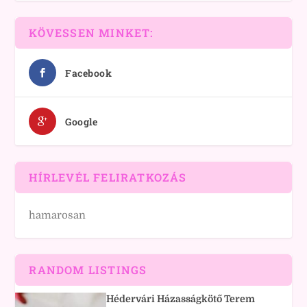
KÖVESSEN MINKET:
Facebook
Google
HÍRLEVÉL FELIRATKOZÁS
hamarosan
RANDOM LISTINGS
Hédervári Házasságkötő Terem