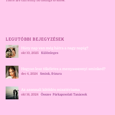
There are currently no listings to show.
LEGUTÓBBI BEJEGYZÉSEK
Hány nap van még hátra a nagy napig?
okt 10, 2025
|
Különleges
Hogyan lesz tökéletes a menyasszonyi sminked?
dec 4, 2024
|
Smink, frizura
Az azonnali kötődés misztériuma
okt 16, 2024
|
Összes
,
Párkapcsolati Tanácsok