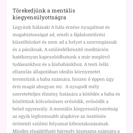
Törekedjünk a mentális
kiegyensúlyottságra
Legyünk hálásak! A hála érzése nyugalmat és
magabiztosságat ad, emeli a fájdalomtűrési
küszöbünket és nem ad a helyet a szorongásnak
és a pániknak. A szülésfelkészítő meditáción
hatékonyan kapcsolódhatunk a már meglévő
tudásunkhoz és a kisbabánkhoz. A testi-lelki
ellazulás állapotában ideális környezetet
teremtünk a baba számára, hiszen ő éppen úgy
érzi magát ahogyan mi. A nyugodt mély
szeretetteljes élmény hatására a kötődés a baba és
közöttünk kölcsönösen erősödik, erősödik a
belső egyensúly. A mentális kiegyensúlyozottság
az egyik legfontosabb alapköve az ösztönös
örömteli szülési folyamat kibontakozásának.
Mindez elsajátítható bármely kismama számára a