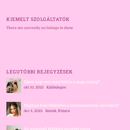
KIEMELT SZOLGÁLTATÓK
There are currently no listings to show.
LEGUTÓBBI BEJEGYZÉSEK
Hány nap van még hátra a nagy napig?
okt 10, 2025
|
Különleges
Hogyan lesz tökéletes a menyasszonyi sminked?
dec 4, 2024
|
Smink, frizura
Az azonnali kötődés misztériuma