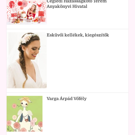
Ceglédi Házasságkötő Terem
Anyakönyvi Hivatal
Esküvői kellékek, kiegészítők
Varga Árpád Vőfély