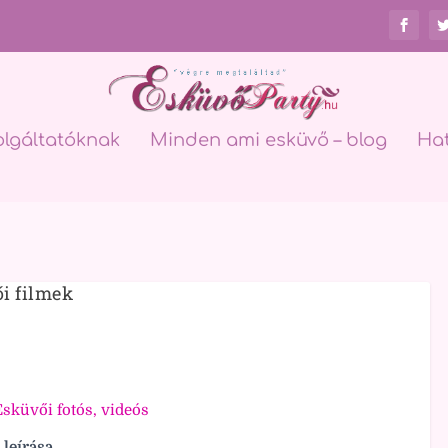
olgáltatóknak
Minden ami esküvő – blog
Ha
i filmek
sküvői fotós, videós
 leírása