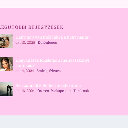
LEGUTÓBBI BEJEGYZÉSEK
Hány nap van még hátra a nagy napig?
okt 10, 2025
|
Különleges
Hogyan lesz tökéletes a menyasszonyi
sminked?
dec 4, 2024
|
Smink, frizura
Az azonnali kötődés misztériuma
okt 16, 2024
|
Összes
,
Párkapcsolati Tanácsok
Login