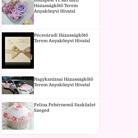
Budapest VI. Kerületi
Házasságkötő Terem
Anyakönyvi Hivatal
Pécsváradi Házasságkötő
Terem Anyakönyvi Hivatal
Nagykanizsai Házasságkötő
Terem Anyakönyvi Hivatal
Felina Fehérnemű Szaküzlet
Szeged