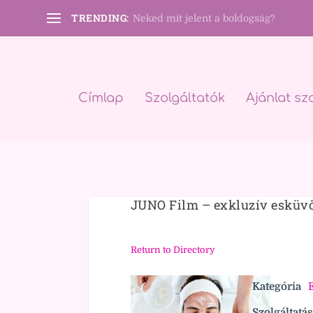
TRENDING:
Neked mit jelent a boldogság?
Címlap
Szolgáltatók
Ajánlat sz
JUNO Film – exkluzív esküvő
Return to Directory
Kategória
E
Szolgáltatás