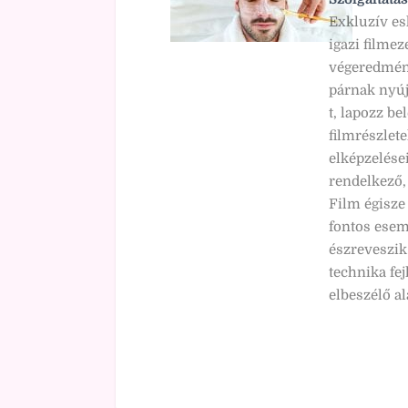
Exkluzív es
igazi filme
végeredmény
párnak nyúj
t, lapozz be
filmrészlete
elképzelései
rendelkező,
Film égisze
fontos esemé
észreveszik
technika fej
elbeszélő al