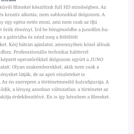
küvői filmeket készítünk full HD minőségben. Az
zés kreatív alkotás, nem sablonokkal dolgozom. A
 egy egész estés mozi, ami nem csak az ifjú
t örök élményt. Írd be böngésződbe a junofilm.hu-
le a galériába és nézd meg a feltöltött
ket. Kérj bátran ajánlatot, amennyiben közel állnak
dhez. Professzionális technikai háttérrel
 képzett operatőrökkel dolgozom együtt a JUNO
 alatt. Olyan szakemberekkel, akik nem csak a
nyeket látják, de az apró részleteket is
. Az én szerepem a történetmesélő kulcsfigurája. A
lődik, a lényeg azonban változatlan: a történetet az
akítja érdekfeszítővé. Én is így készítem a filmeket.