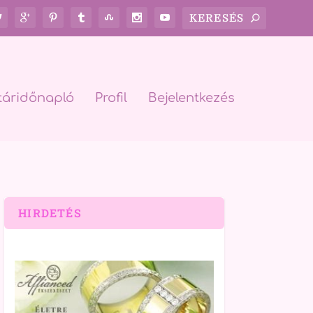
táridőnapló
Profil
Bejelentkezés
HIRDETÉS