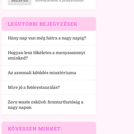
BELÉPÉS
Elvesztettem a jelszavamat
LEGUTÓBBI BEJEGYZÉSEK
Hány nap van még hátra a nagy napig?
Hogyan lesz tökéletes a menyasszonyi
sminked?
Az azonnali kötődés misztériuma
Mire jó a fotórestaurálás?
Zero waste esküvő: fenntarthatóság a
nagy napon
KÖVESSEN MINKET: