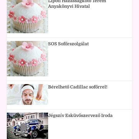
Lipóti Házasságkötő Terem
Anyakönyvi Hivatal
SOS Sofőrszolgálat
Bérelhető Cadillac sofőrrel!
Jégszív Esküvőszervező Iroda