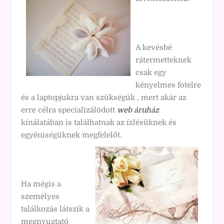
A kevésbé
rátermetteknek
csak egy
kényelmes fotelre
és a laptopjukra van szükségük , mert akár az
erre célra specializálódott
web áruház
kínálatában is találhatnak az ízlésüknek és
egyéniségüknek megfelelőt.
Ha mégis a
személyes
találkozás látszik a
megnyugtató