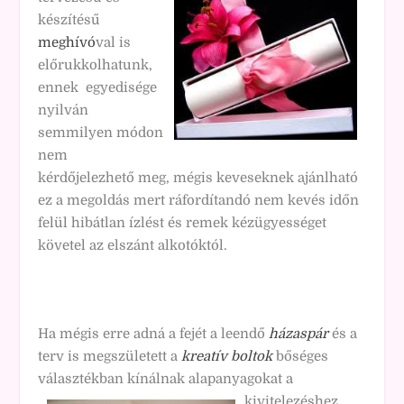
készítésű
meghívó
val is
előrukkolhatunk,
ennek egyedisége
nyilván
semmilyen módon
nem
kérdőjelezhető meg, mégis keveseknek ajánlható
ez a megoldás mert ráfordítandó nem kevés időn
felül hibátlan ízlést és remek kézügyességet
követel az elszánt alkotóktól.
Ha mégis erre adná a fejét a leendő
házaspár
és a
terv is megszületett a
kreatív boltok
bőséges
választékban kínálnak alapanyagokat a
kivitelezéshez.