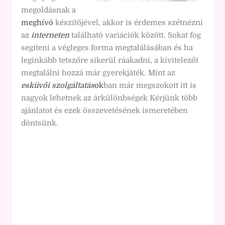
megoldásnak a
meghívó
készítőjével, akkor is érdemes szétnézni
az
interneten
található variációk között. Sokat fog
segíteni a végleges forma megtalálásában és ha
leginkább tetszőre sikerül ráakadni, a kivitelezőt
megtalálni hozzá már gyerekjáték. Mint az
esküvői szolgáltatás
ok
ban már megszokott itt is
nagyok lehetnek az árkülönbségek Kérjünk több
ajánlatot és ezek összevetésének ismeretében
döntsünk.