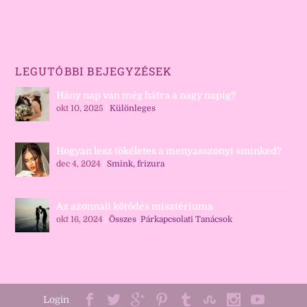
LEGUTÓBBI BEJEGYZÉSEK
Hány nap van még hátra a nagy napig?
okt 10, 2025
|
Különleges
Hogyan lesz tökéletes a menyasszonyi sminked?
dec 4, 2024
|
Smink, frizura
Az azonnali kötődés misztériuma
okt 16, 2024
|
Összes
,
Párkapcsolati Tanácsok
Login