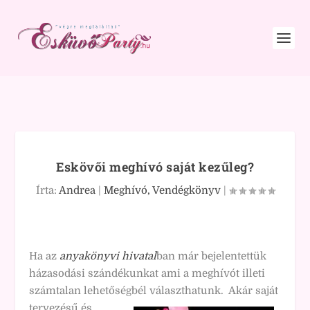
Eskövői meghívó saját kezűleg?
Írta:
Andrea
|
Meghívó, Vendégkönyv
|
Ha az
anyakönyvi hivatal
ban már bejelentettük
házasodási szándékunkat ami a meghívót illeti
számtalan lehetőségbél választhatunk.
Akár saját
tervezésű és