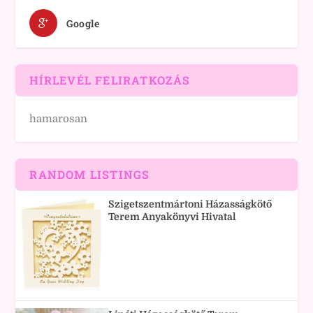
Google
HÍRLEVÉL FELIRATKOZÁS
hamarosan
RANDOM LISTINGS
Szigetszentmártoni Házasságkötő
Terem Anyakönyvi Hivatal