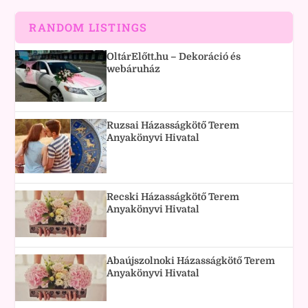
RANDOM LISTINGS
OltárElőtt.hu – Dekoráció és
webáruház
Ruzsai Házasságkötő Terem
Anyakönyvi Hivatal
Recski Házasságkötő Terem
Anyakönyvi Hivatal
Abaújszolnoki Házasságkötő Terem
Anyakönyvi Hivatal