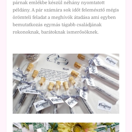
párnak emlékbe készül néhány nyomtatott
példány. A pár számára sok időt felemésztő mégis
örömteli feladat a meghívók átadása ami egyben
bemutatkozás egymás tágabb családjának
rokonoknak, barátoknak ismerősöknek.