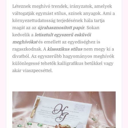
Léteznek meghívó trendek, irányzatok, amelyek
váltogatják egymást stílus, színek anyagok. Ami a
környezettudatosság terjedésének hála tartja
magát az az
újrahasznosított papír
. Sokan
kedvelik a
letisztult egyszerű esküvői
meghívókat
és emellett az egyediséghez is
ragaszkodnak. A
klasszikus stílus
nem megy ki a
divatból. Az egyszerűbb hagyományos meghívók
különlegessé tehetők kalligrafikus betűkkel vagy
akár viaszpecséttel.