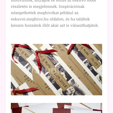
motívumok, anyagok és stílus az esküvő többi
részletén is megjelennek. Inspirációnak
nézegethettek meghívókat például az
eskuvoi.meghivo.hu
oldalon, és ha találtok
készen hozzátok illőt akár azt is választhatjátok.