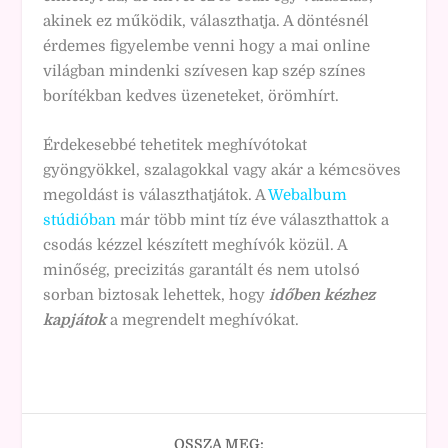
akinek ez működik, választhatja. A döntésnél
érdemes figyelembe venni hogy a mai online
világban mindenki szívesen kap szép színes
borítékban kedves üzeneteket, örömhírt.
Érdekesebbé tehetitek meghívótokat
gyöngyökkel, szalagokkal vagy akár a kémcsöves
megoldást is választhatjátok. A
Webalbum
stúdióban
már több mint tíz éve választhattok a
csodás kézzel készített meghívók közül. A
minőség, precizitás garantált és nem utolsó
sorban biztosak lehettek, hogy
időben kézhez
kapjátok
a megrendelt meghívókat.
OSSZA MEG: