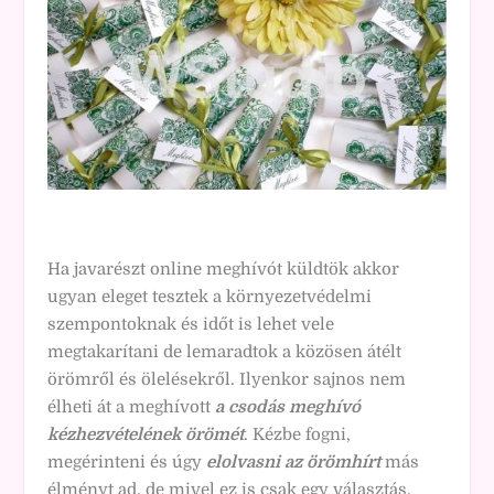
Ha javarészt online meghívót küldtök akkor
ugyan eleget tesztek a környezetvédelmi
szempontoknak és időt is lehet vele
megtakarítani de lemaradtok a közösen átélt
örömről és ölelésekről. Ilyenkor sajnos nem
élheti át a meghívott
a csodás meghívó
kézhezvételének örömét
. Kézbe fogni,
megérinteni és úgy
elolvasni az örömhírt
más
élményt ad, de mivel ez is csak egy választás,