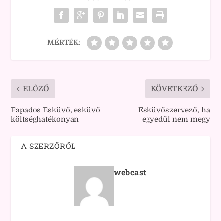
MÉRTÉK:
ELŐZŐ
KÖVETKEZŐ
Fapados Esküvő, esküvő
Esküvőszervező, ha
költséghatékonyan
egyedül nem megy
A SZERZŐRŐL
webcast