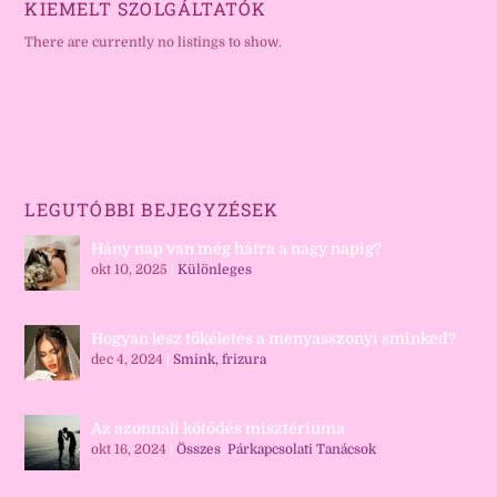
KIEMELT SZOLGÁLTATÓK
There are currently no listings to show.
LEGUTÓBBI BEJEGYZÉSEK
Hány nap van még hátra a nagy napig?
okt 10, 2025
|
Különleges
Hogyan lesz tökéletes a menyasszonyi sminked?
dec 4, 2024
|
Smink, frizura
Az azonnali kötődés misztériuma
okt 16, 2024
|
Összes
,
Párkapcsolati Tanácsok