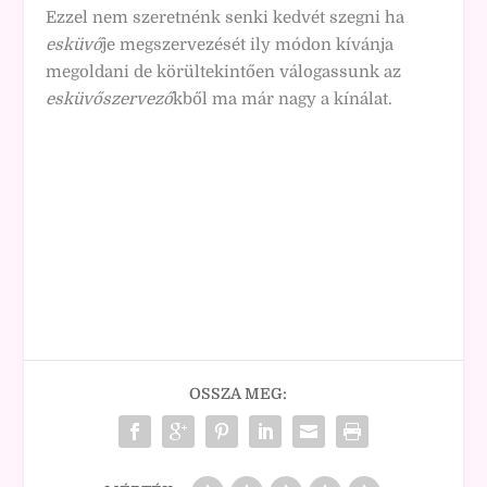
Ezzel nem szeretnénk senki kedvét szegni ha
esküvő
je megszervezését ily módon kívánja
megoldani de körültekintően válogassunk az
esküvőszervező
kből ma már nagy a kínálat.
OSSZA MEG: