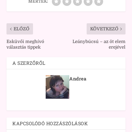
MÉRTÉK:
ELŐZŐ
KÖVETKEZŐ
Esküvői meghívó
Leánybúcsú – az öt elem
választás tippek
erejével
A SZERZŐRŐL
Andrea
KAPCSOLÓDÓ HOZZÁSZÓLÁSOK