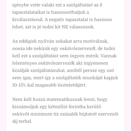
igénybe vette valaki ezt a szolgáltatást az ő
tapasztalataikat is hasznosíthatjuk a
kiválasztásnál. A negatív tapasztalat is hasznos
lehet, azt is jó tudni kit NE válasszunk.
Az eddigiek nyilván sokakat arra motiválnak,
nosza ide nekünk egy
esküvőszervező
t, de tudni
kell ezt a szolgáltatást sem ingyen mérik. Vannak
leleményes
esküvőszervező
k aki ingyenesen
kínálják szolgáltatásukat, amiből persze egy szó
sem igaz, mert így a szolgáltatók munkáját kapjuk
10-15%-kal magasabb tiszteletdíjért.
Nem kell hozzá matematikusnak lenni, hogy
kiszámoljuk egy kétmillió forintba kerülő
esküvőt minimum tíz százalék bújtatott szervezői
díj terhel.