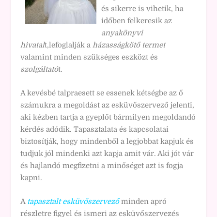
és sikerre is vihetik, ha
időben felkeresik az
anyakönyvi
hivatal
t,lefoglalják a
házasságkötő termet
valamint minden szükséges eszközt és
szolgáltató
t.
A kevésbé talpraesett se essenek kétségbe az ő
számukra a megoldást az esküvőszervező jelenti,
aki kézben tartja a gyeplőt bármilyen megoldandó
kérdés adódik. Tapasztalata és kapcsolatai
biztosítják, hogy mindenből a legjobbat kapjuk és
tudjuk jól mindenki azt kapja amit vár. Aki jót vár
és hajlandó megfizetni a minőséget azt is fogja
kapni.
A
tapasztalt esküvőszervező
minden apró
részletre figyel és ismeri az esküvőszervezés