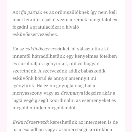
Az i
fjú pár
nak és az örömszülőknek így nem kell
mást tenniük csak élvezni a remek hangulatot és
fogadni a gratulációkat a kiváló
esküvőszervezéshez.
Ha az
esküvőszervező
nket jól választottuk ki
innentől hátradőlhetünk egy kényelmes fotelben
és sorolhatjuk igényinket, mit és hogyan
szeretnénk. A szervezőnk addig bábáskodik
esküvőnk körül és annyit amennyit mi
igénylünk. Ha ez megnyugtatólag hat a
menyasszony vagy az
örömanya
idegeire akár a
lagzi végéig segít koordinálni az eseményeket és
megold minden megoldandót.
Esküvőszervező
t kereshetünk az interneten is de
ha a családban vagy az ismeretségi körünkben