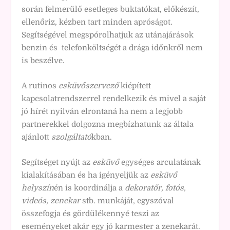
során felmerülő esetleges buktatókat, előkészít,
ellenőriz, kézben tart minden apróságot.
Segítségével megspórolhatjuk az utánajárások
benzin és telefonköltségét a drága időnkről nem
is beszélve.
A rutinos
esküvőszervező
kiépített
kapcsolatrendszerrel rendelkezik és mivel a saját
jó hírét nyilván elrontaná ha nem a legjobb
partnerekkel dolgozna megbízhatunk az általa
ajánlott
szolgáltató
kban.
Segítséget nyújt az
esküvő
egységes arculatának
kialakításában és ha igényeljük az
esküvő
helyszín
én is koordinálja a
dekoratőr, fotós,
videós, zenekar
stb. munkáját, egyszóval
összefogja és gördülékennyé teszi az
eseményeket akár egy jó karmester a zenekarát.