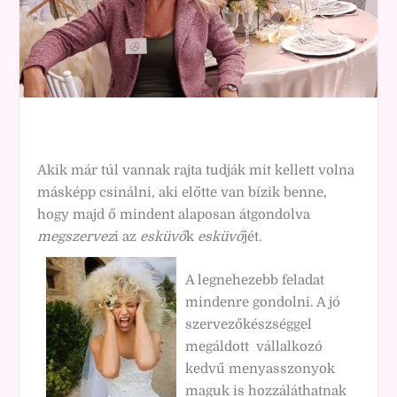
Akik már túl vannak rajta tudják mit kellett volna
másképp csinálni, aki előtte van bízik benne,
hogy majd ő mindent alaposan átgondolva
megszervez
i az
esküvő
k
esküvő
jét.
A legnehezebb feladat
mindenre gondolni. A jó
szervezőkészséggel
megáldott vállalkozó
kedvű menyasszonyok
maguk is hozzáláthatnak