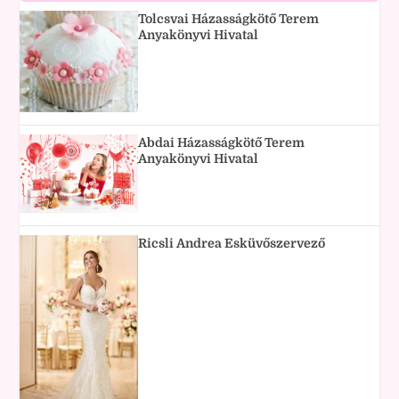
Tolcsvai Házasságkötő Terem
Anyakönyvi Hivatal
Abdai Házasságkötő Terem
Anyakönyvi Hivatal
Ricsli Andrea Esküvőszervező