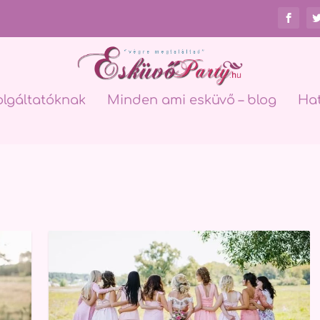
olgáltatóknak
Minden ami esküvő – blog
Ha