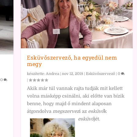
Esküvőszervező, ha egyedül nem
megy
készítette:
Andrea
|
nov 12, 2018
|
Esküvőszervező
|
0
|
0
|
Akik már túl vannak rajta tudják mit kellett
volna másképp csinálni, aki előtte van bízik
benne, hogy majd ő mindent alaposan
átgondolva
megszervez
i az
esküvő
k
esküvő
jét.