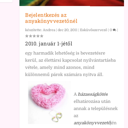
Bejelentkezés az
anyakönyvvezetőnél
készítette:
Andrea
|
dec 20, 2011
|
Esküvőszervező
|
0
|
2010. január 1-jétől
egy harmadik lehetőség is bevezetésre
kerül, az élettársi kapcsolat nyilvántartásba
vétele, amely mind azonos, mind
különnemű párok számára nyitva áll.
A
házasságkötés
elhatározása után
annak a településnek
az
anyakönyvvezető
jén