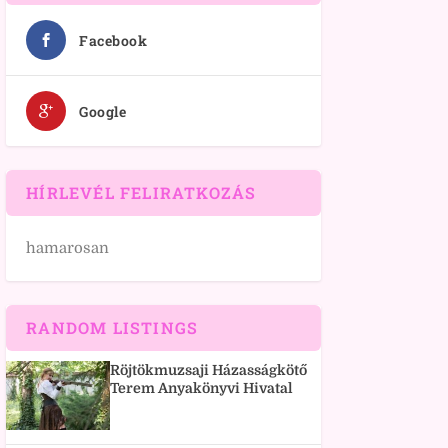
Facebook
Google
HÍRLEVÉL FELIRATKOZÁS
hamarosan
RANDOM LISTINGS
Röjtökmuzsaji Házasságkötő
Terem Anyakönyvi Hivatal