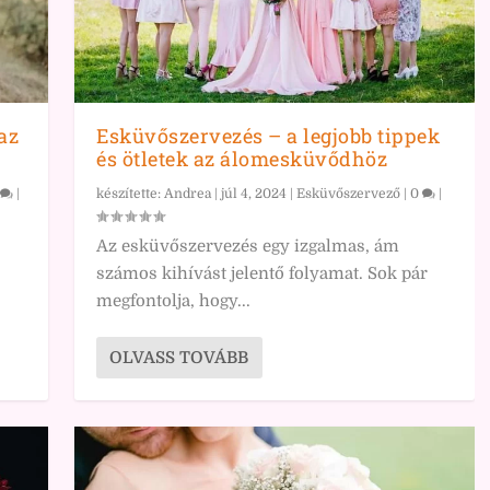
az
Esküvőszervezés – a legjobb tippek
és ötletek az álomesküvődhöz
|
készítette:
Andrea
|
júl 4, 2024
|
Esküvőszervező
|
0
|
Az esküvőszervezés egy izgalmas, ám
számos kihívást jelentő folyamat. Sok pár
megfontolja, hogy...
OLVASS TOVÁBB