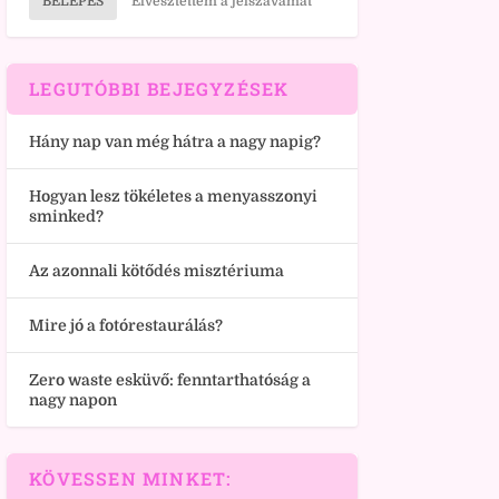
BELÉPÉS
Elvesztettem a jelszavamat
LEGUTÓBBI BEJEGYZÉSEK
Hány nap van még hátra a nagy napig?
Hogyan lesz tökéletes a menyasszonyi
sminked?
Az azonnali kötődés misztériuma
Mire jó a fotórestaurálás?
Zero waste esküvő: fenntarthatóság a
nagy napon
KÖVESSEN MINKET: