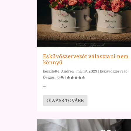
Esküvőszervezőt választani nem
könnyű
készítette:
Andrea
|
máj 19, 2023
|
Esküvőszervező
,
Összes
|
0
|
…
OLVASS TOVÁBB