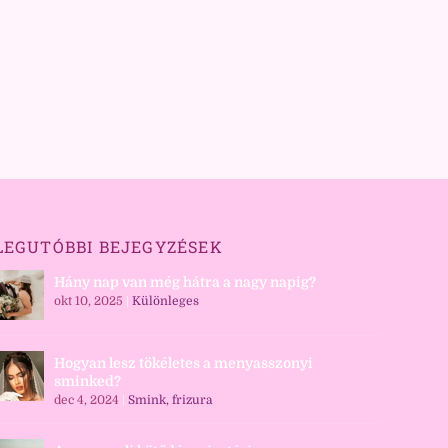
LEGUTÓBBI BEJEGYZÉSEK
Hány nap van még hátra a nagy napig?
okt 10, 2025
|
Különleges
Hogyan lesz tökéletes a menyasszonyi
sminked?
dec 4, 2024
|
Smink, frizura