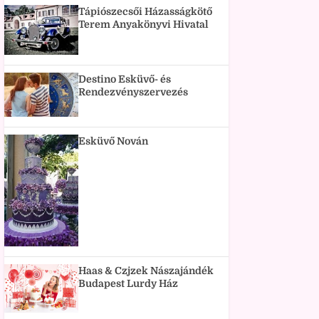
Tápiószecsői Házasságkötő
Terem Anyakönyvi Hivatal
Destino Esküvő- és
Rendezvényszervezés
Esküvő Nován
Haas & Czjzek Nászajándék
Budapest Lurdy Ház