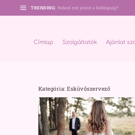
TRENDING:
Neked mit jelent a boldogság?
Címlap
Szolgáltatók
Ajánlat sz
Kategória:
Esküvőszervező