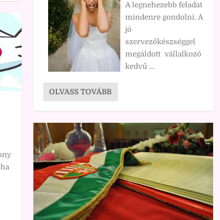
A legnehezebb feladat
mindenre gondolni. A
jó
szervezőkészséggel
megáldott vállalkozó
kedvű …
OLVASS TOVÁBB
ony
 ha