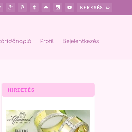
táridőnapló
Profil
Bejelentkezés
HIRDETÉS