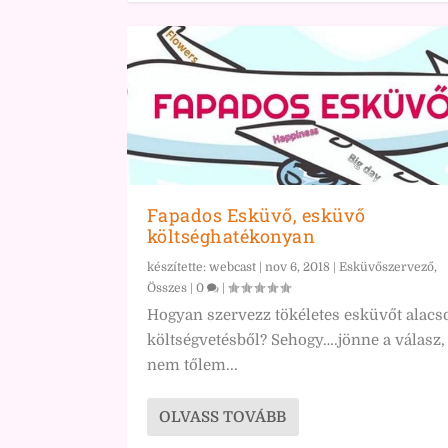
Fapados Esküvő, esküvő
költséghatékonyan
készítette:
webcast
|
nov 6, 2018
|
Esküvőszervező
,
Összes
|
0
|
Hogyan szervezz tökéletes esküvőt alacs
költségvetésből? Sehogy….jönne a válasz,
nem tőlem...
OLVASS TOVÁBB