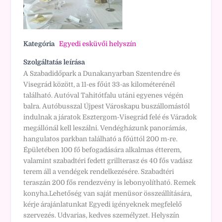
Kategória
Egyedi esküvői helyszín
Szolgáltatás leírása
A Szabadidőpark a Dunakanyarban Szentendre és
Visegrád között, a 11-es főút 33-as kilométerénél
található. Autóval Tahitótfalu utáni egyenes végén
balra. Autóbusszal Újpest Városkapu buszállomástól
indulnak a járatok Esztergom-Visegrád felé és Váradok
megállónál kell leszálni. Vendégházunk panorámás,
hangulatos parkban található a főúttól 200 m-re.
Épületében 100 fő befogadására alkalmas étterem,
valamint szabadtéri fedett grillterasz és 40 fős vadász
terem áll a vendégek rendelkezésére. Szabadtéri
teraszán 200 fős rendezvény is lebonyolítható. Remek
konyha.Lehetőség van saját menüsor összeállítására,
kérje árajánlatunkat Egyedi igényeknek megfelelő
szervezés. Udvarias, kedves személyzet. Helyszín