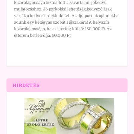
kizárólagossága biztosított a zavartalan, jókedvű
mulatozáshoz. Jó parkolási lehetőség,kedvező árak
várják a kedves érdeklődőket! Az ifjú párnak ajándékba
adunk egy kétágyas szobát 1 éjszakára! A helyszín
kizárólagossága, ha a catering külső: 160.000 Ft Az
étterem bérleti díja: 50.000 Ft
HIRDETÉS