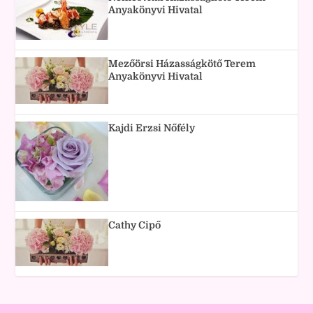
Anyakönyvi Hivatal
Mezőörsi Házasságkötő Terem
Anyakönyvi Hivatal
Kajdi Erzsi Nőfély
Cathy Cipő