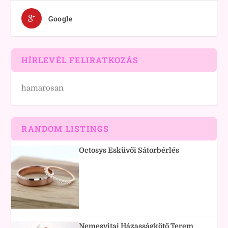
Google
HÍRLEVÉL FELIRATKOZÁS
hamarosan
RANDOM LISTINGS
Octosys Esküvői Sátorbérlés
Nemesvitai Házasságkötő Terem