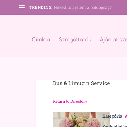
TRENDING:
Neked mit jelent a boldogság?
Címlap
Szolgáltatók
Ajánlat sz
Bus & Limuzin Service
Return to Directory
Kategória
A
Szolgáltatás