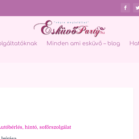
olgáltatóknak
Minden ami esküvő – blog
Ha
utóbérlés, hintó, sofőrszolgálat
 leírása