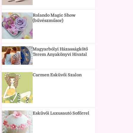
Rolando Magic Show
(bűvészműsor)
Magyarbólyi Házasságkötő
Terem Anyakönyvi Hivatal
Carmen Esküvői Szalon
Esküvői Luxusautó Sofőrrel