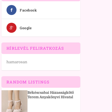
Facebook
Google
HÍRLEVÉL FELIRATKOZÁS
hamarosan
RANDOM LISTINGS
Békéscsabai Házasságkötő
Terem Anyakönyvi Hivatal