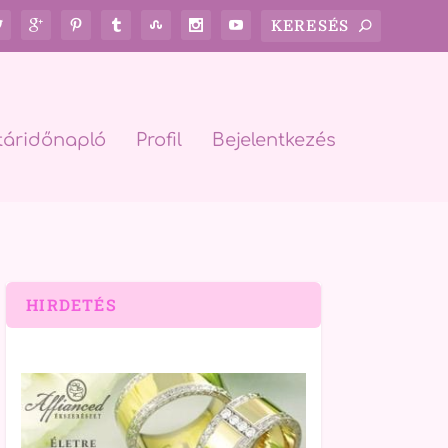
táridőnapló
Profil
Bejelentkezés
HIRDETÉS