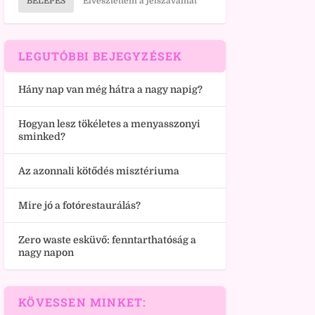
BELÉPÉS
Elvesztettem a jelszavamat
LEGUTÓBBI BEJEGYZÉSEK
Hány nap van még hátra a nagy napig?
Hogyan lesz tökéletes a menyasszonyi
sminked?
Az azonnali kötődés misztériuma
Mire jó a fotórestaurálás?
Zero waste esküvő: fenntarthatóság a
nagy napon
KÖVESSEN MINKET: