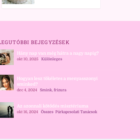
LEGUTÓBBI BEJEGYZÉSEK
Hány nap van még hátra a nagy napig?
okt 10, 2025
|
Különleges
Hogyan lesz tökéletes a menyasszonyi
sminked?
dec 4, 2024
|
Smink, frizura
Az azonnali kötődés misztériuma
okt 16, 2024
|
Összes
,
Párkapcsolati Tanácsok