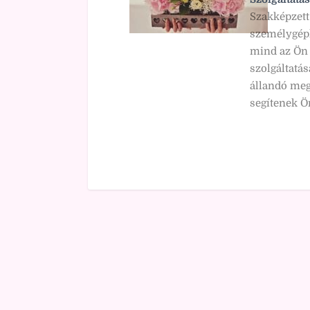
Szakképzett
személygépk
mind az Ön 
szolgáltatás
állandó meg
segítenek Ö