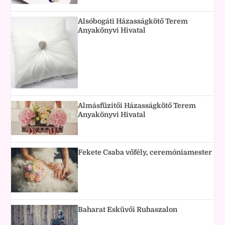
Alsóbogáti Házasságkötő Terem
Anyakönyvi Hivatal
Almásfüzitői Házasságkötő Terem
Anyakönyvi Hivatal
Fekete Csaba vőfély, ceremóniamester
Baharat Esküvői Ruhaszalon