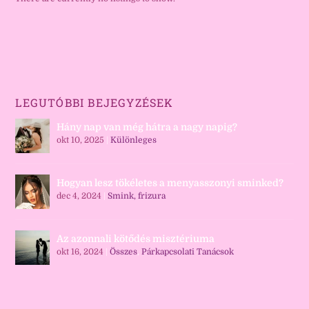
LEGUTÓBBI BEJEGYZÉSEK
Hány nap van még hátra a nagy napig?
okt 10, 2025
|
Különleges
Hogyan lesz tökéletes a menyasszonyi sminked?
dec 4, 2024
|
Smink, frizura
Az azonnali kötődés misztériuma
okt 16, 2024
|
Összes
,
Párkapcsolati Tanácsok