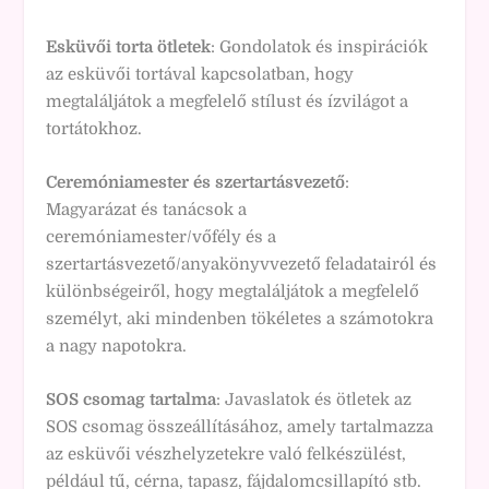
Esküvői torta ötletek
: Gondolatok és inspirációk
az esküvői tortával kapcsolatban, hogy
megtaláljátok a megfelelő stílust és ízvilágot a
tortátokhoz.
Ceremóniamester és szertartásvezető
:
Magyarázat és tanácsok a
ceremóniamester/vőfély és a
szertartásvezető/anyakönyvvezető feladatairól és
különbségeiről, hogy megtaláljátok a megfelelő
személyt, aki mindenben tökéletes a számotokra
a nagy napotokra.
SOS csomag tartalma
: Javaslatok és ötletek az
SOS csomag összeállításához, amely tartalmazza
az esküvői vészhelyzetekre való felkészülést,
például tű, cérna, tapasz, fájdalomcsillapító stb.