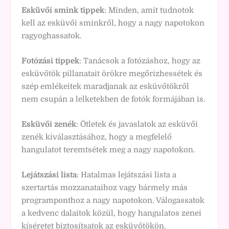
Esküvői smink tippek
: Minden, amit tudnotok
kell az esküvői sminkről, hogy a nagy napotokon
ragyoghassatok.
Fotózási tippek
: Tanácsok a fotózáshoz, hogy az
esküvőtök pillanatait örökre megőrizhessétek és
szép emlékeitek maradjanak az esküvőtökről
nem csupán a lelketekben de fotók formájában is.
Esküvői zenék
: Ötletek és javaslatok az esküvői
zenék kiválasztásához, hogy a megfelelő
hangulatot teremtsétek meg a nagy napotokon.
Lejátszási lista
: Hatalmas lejátszási lista a
szertartás mozzanataihoz vagy bármely más
programponthoz a nagy napotokon. Válogassatok
a kedvenc dalaitok közül, hogy hangulatos zenei
kíséretet biztosítsatok az esküvőtökön.