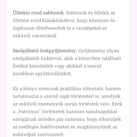
Ültetési rend sablonok
: Sablonok és ötletek az
ültetési rend kialakításához, hogy könnyen és
logikusan ültethessétek le a vendégeket az
esküvői vacsoránál.
Szolgáltatói linkgyűjtemény
: Gyűjtemény olyan
szolgáltatók linkjeivel, akik a könyvben található
fotókat készítették vagy akikkel a szerző
korábban együttműködött.
Ez a könyv nemcsak praktikus útmutató, hanem
tartalmazza a szerző saját történeteit is, amelyek
az esküvői események során történtek vele. Ezek
a „Patrónus” történetek hasznos tanulságokkal
szolgálnak minden pár számára, hogy elkerüljék
az esetleges baklövéseket és megkönnyítsék az
esküvőjük szervezését.