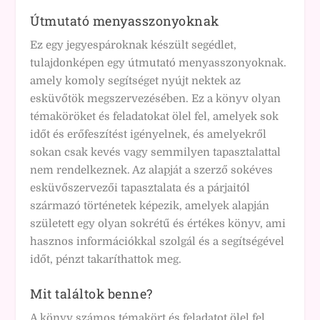
Útmutató menyasszonyoknak
Ez egy jegyespároknak készült segédlet,
tulajdonképen egy útmutató menyasszonyoknak.
amely komoly segítséget nyújt nektek az
esküvőtök megszervezésében. Ez a könyv olyan
témaköröket és feladatokat ölel fel, amelyek sok
időt és erőfeszítést igényelnek, és amelyekről
sokan csak kevés vagy semmilyen tapasztalattal
nem rendelkeznek. Az alapját a szerző sokéves
esküvőszervezői tapasztalata és a párjaitól
származó történetek képezik, amelyek alapján
született egy olyan sokrétű és értékes könyv, ami
hasznos információkkal szolgál és a segítségével
időt, pénzt takaríthattok meg.
Mit találtok benne?
A könyv számos témakört és feladatot ölel fel,