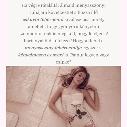
Ha végre rátaláltál álmaid menyasszonyi
ruhájára következhet a hozzá illő
esküvői
fehérnemű
kiválasztása, amely
amellett, hogy gyönyörű kényelmi
szempontoknak is meg kell, hogy feleljen. A
harisnyakötő kötelező? Hogyan lehet a
menyasszony fehérneműje
egyszerre
kényelmesen és szexi
is. Pamut legyen vagy
csipke?