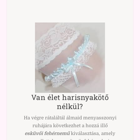
Van élet harisnyakötő
nélkül?
Ha végre rátaláltál álmaid menyasszonyi
ruhájára következhet a hozzá illő
esküvői
fehérnemű
kiválasztása, amely