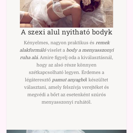
A szexi alul nyitható bodyk
Kényelmes, nagyon praktikus és
remek
alakformáló
viselet a
body a menyasszonyi
ruha alá
. Amire figyelj oda a kiválasztásnál,
hogy az alsó része könnyen
szétkapcsolható legyen. Érdemes a
légáteresztő
pamut anyagbó
l készültet
választani, amely felszívja verejtéket és
megvédi a bőrt az esetenként szúrós
menyasszonyi ruhától.