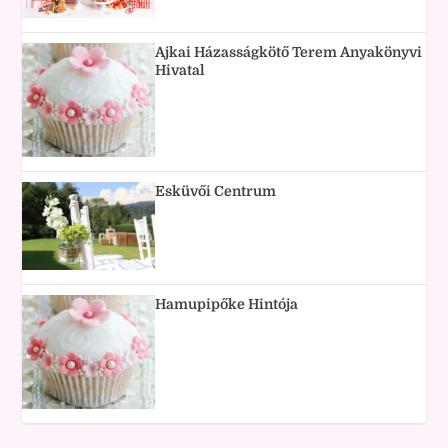
Ajkai Házasságkötő Terem Anyakönyvi
Hivatal
Esküvői Centrum
Hamupipőke Hintója