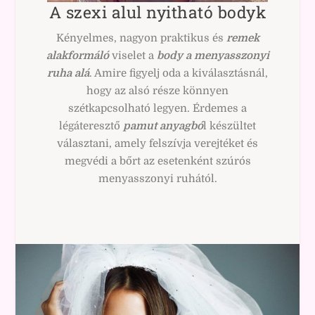
A szexi alul nyitható bodyk
Kényelmes, nagyon praktikus és
remek
alakformáló
viselet a
body a menyasszonyi
ruha alá
. Amire figyelj oda a kiválasztásnál,
hogy az alsó része könnyen
szétkapcsolható legyen. Érdemes a
légáteresztő
pamut anyagbó
l készültet
választani, amely felszívja verejtéket és
megvédi a bőrt az esetenként szúrós
menyasszonyi ruhától.