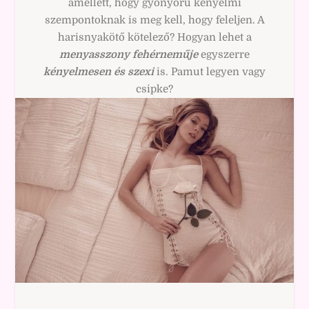
amellett, hogy gyönyörű kényelmi
szempontoknak is meg kell, hogy feleljen. A
harisnyakötő kötelező? Hogyan lehet a
menyasszony fehérneműje
egyszerre
kényelmesen és szexi
is. Pamut legyen vagy
csipke?