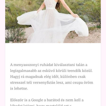
A menyasszonyi ruhádat kiválasztani talán a
legizgalmasabb az esküvő körüli teendők közül.
Hagyj rá magadnak elég időt, különben csak
stresszel teli versenyfutás lesz, ami csupa öröm
is lehetne.
Először is a Google a barátod és nem kell a
lábadat lejárni, hogy megtaláld azt a