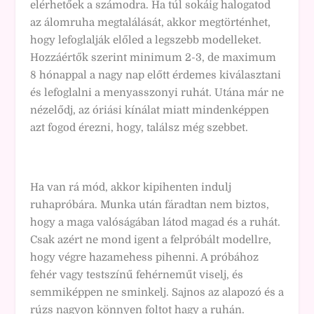
elérhetőek a számodra. Ha túl sokáig halogatod
az álomruha megtalálását, akkor megtörténhet,
hogy lefoglalják előled a legszebb modelleket.
Hozzáértők szerint minimum 2-3, de maximum
8 hónappal a nagy nap előtt érdemes kiválasztani
és lefoglalni a menyasszonyi ruhát. Utána már ne
nézelődj, az óriási kínálat miatt mindenképpen
azt fogod érezni, hogy, találsz még szebbet.
Ha van rá mód, akkor kipihenten indulj
ruhapróbára. Munka után fáradtan nem biztos,
hogy a maga valóságában látod magad és a ruhát.
Csak azért ne mond igent a felpróbált modellre,
hogy végre hazamehess pihenni. A próbához
fehér vagy testszínű fehérneműt viselj, és
semmiképpen ne sminkelj. Sajnos az alapozó és a
rúzs nagyon könnyen foltot hagy a ruhán.