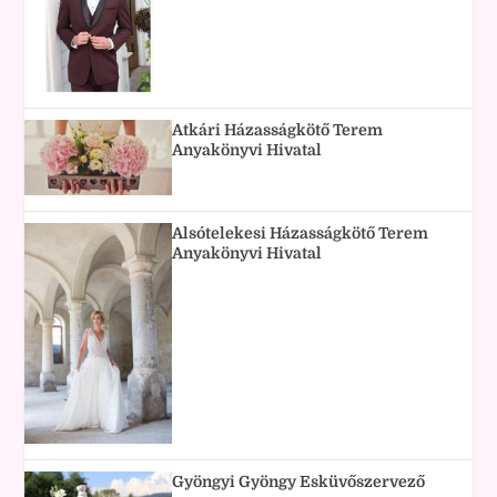
Atkári Házasságkötő Terem
Anyakönyvi Hivatal
Alsótelekesi Házasságkötő Terem
Anyakönyvi Hivatal
Gyöngyi Gyöngy Esküvőszervező