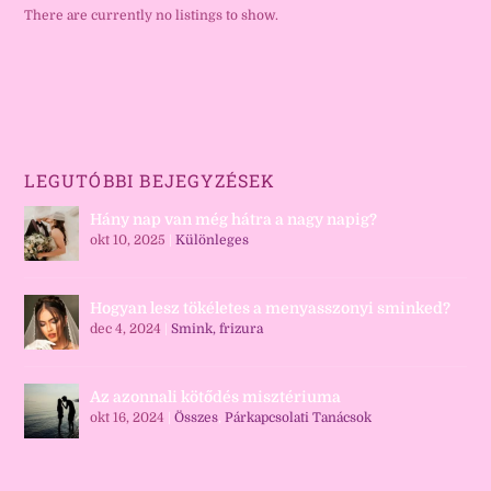
There are currently no listings to show.
LEGUTÓBBI BEJEGYZÉSEK
Hány nap van még hátra a nagy napig?
okt 10, 2025
|
Különleges
Hogyan lesz tökéletes a menyasszonyi sminked?
dec 4, 2024
|
Smink, frizura
Az azonnali kötődés misztériuma
okt 16, 2024
|
Összes
,
Párkapcsolati Tanácsok