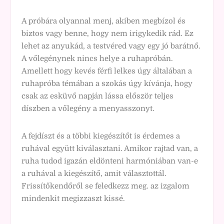
A próbára olyannal menj, akiben megbízol és
biztos vagy benne, hogy nem irigykedik rád. Ez
lehet az anyukád, a testvéred vagy egy jó barátnő.
A vőlegénynek nincs helye a ruhapróbán.
Amellett hogy kevés férfi lelkes úgy általában a
ruhapróba témában a szokás úgy kívánja, hogy
csak az esküvő napján lássa először teljes
díszben a vőlegény a menyasszonyt.
A fejdíszt és a többi kiegészítőt is érdemes a
ruhával együtt kiválasztani. Amikor rajtad van, a
ruha tudod igazán eldönteni harmóniában van-e
a ruhával a kiegészítő, amit választottál.
Frissítőkendőről se feledkezz meg. az izgalom
mindenkit megizzaszt kissé.