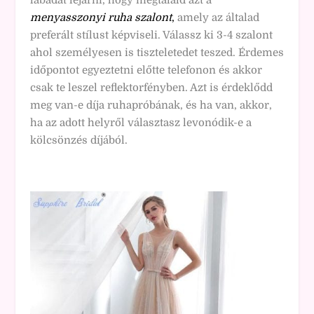
m
enyasszonyi r
uh
a szalont
,
amely az általad
preferált stílust képviseli. Válassz ki 3-4 szalont
ahol személyesen is tiszteletedet teszed. Érdemes
időpontot egyeztetni előtte telefonon és akkor
csak te leszel reflektorfényben. Azt is érdeklődd
meg van-e díja ruhapróbának, és ha van, akkor,
ha az adott helyről választasz levonódik-e a
kölcsönzés díjából.