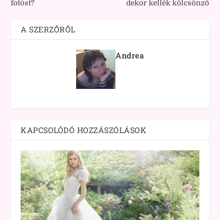
fotóst?
dekor kellék kölcsönző
A SZERZŐRŐL
Andrea
KAPCSOLÓDÓ HOZZÁSZÓLÁSOK