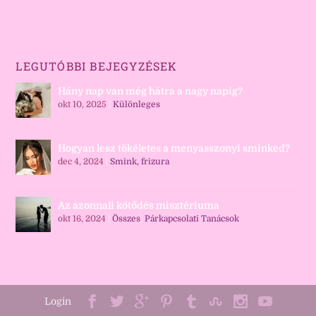
LEGUTÓBBI BEJEGYZÉSEK
Hány nap van még hátra a nagy napig?
okt 10, 2025
|
Különleges
Hogyan lesz tökéletes a menyasszonyi sminked?
dec 4, 2024
|
Smink, frizura
Az azonnali kötődés misztériuma
okt 16, 2024
|
Összes
,
Párkapcsolati Tanácsok
Login