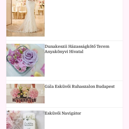
Dunakeszii Házasságkötő Terem
Anyakönyvi Hivatal
Gála Esküvői Ruhaszalon Budapest
Esküvői Navigátor