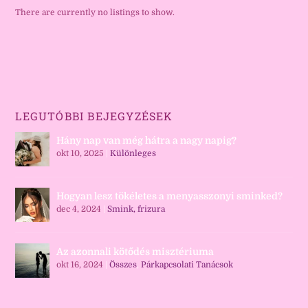
There are currently no listings to show.
LEGUTÓBBI BEJEGYZÉSEK
Hány nap van még hátra a nagy napig?
okt 10, 2025
|
Különleges
Hogyan lesz tökéletes a menyasszonyi sminked?
dec 4, 2024
|
Smink, frizura
Az azonnali kötődés misztériuma
okt 16, 2024
|
Összes
,
Párkapcsolati Tanácsok