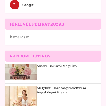
Google
HÍRLEVÉL FELIRATKOZÁS
hamarosan
RANDOM LISTINGS
Amare Esküvői Meghívó
Mélykúti Házasságkötő Terem
Anyakönyvi Hivatal