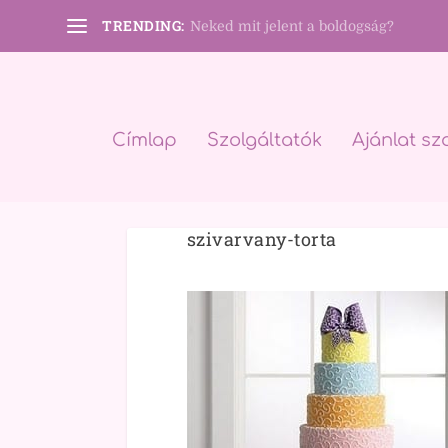
TRENDING:
Neked mit jelent a boldogság?
Címlap
Szolgáltatók
Ajánlat sz
szivarvany-torta