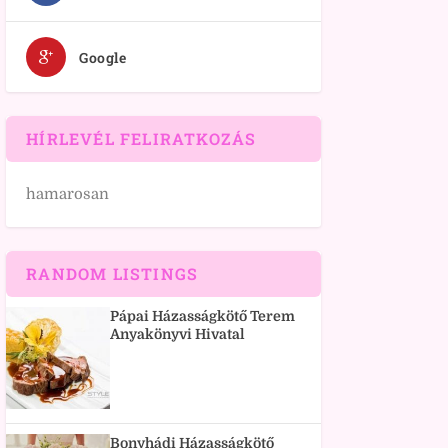
Google
HÍRLEVÉL FELIRATKOZÁS
hamarosan
RANDOM LISTINGS
Pápai Házasságkötő Terem
Anyakönyvi Hivatal
Bonyhádi Házasságkötő