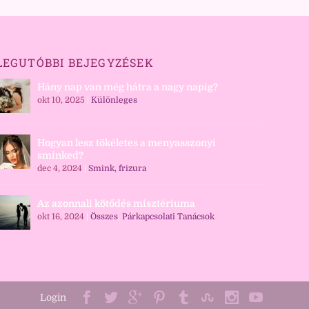
LEGUTÓBBI BEJEGYZÉSEK
Hány nap van még hátra a nagy napig?
okt 10, 2025
|
Különleges
Hogyan lesz tökéletes a menyasszonyi
sminked?
dec 4, 2024
|
Smink, frizura
Az azonnali kötődés misztériuma
okt 16, 2024
|
Összes
,
Párkapcsolati Tanácsok
Login