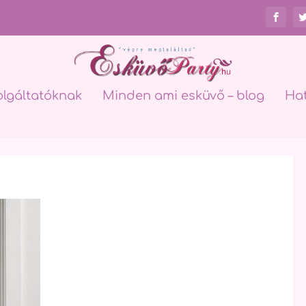
olgáltatóknak
Minden ami esküvő – blog
Ha