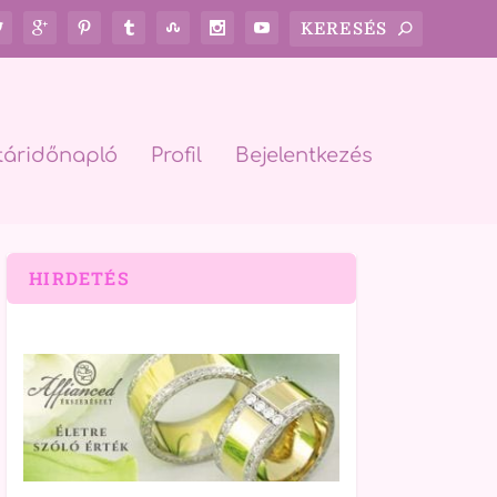
táridőnapló
Profil
Bejelentkezés
HIRDETÉS