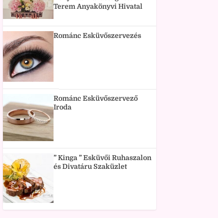
Terem Anyakönyvi Hivatal
Románc Esküvőszervezés
Románc Esküvőszervező
Iroda
” Kinga ” Esküvői Ruhaszalon
és Divatáru Szaküzlet