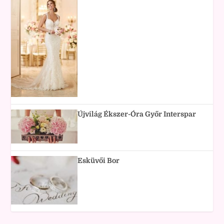
Újvilág Ékszer-Óra Győr Interspar
Esküvői Bor