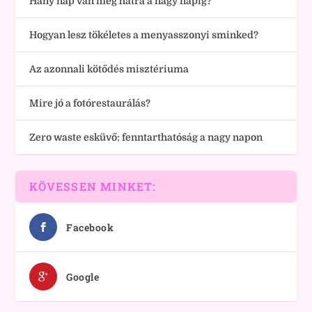
Hány nap van még hátra a nagy napig?
Hogyan lesz tökéletes a menyasszonyi sminked?
Az azonnali kötődés misztériuma
Mire jó a fotórestaurálás?
Zero waste esküvő: fenntarthatóság a nagy napon
KÖVESSEN MINKET:
Facebook
Google