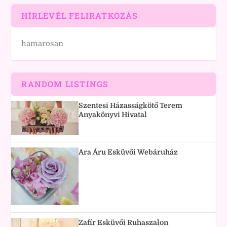
HÍRLEVÉL FELIRATKOZÁS
hamarosan
RANDOM LISTINGS
Szentesi Házasságkötő Terem
Anyakönyvi Hivatal
Ara Áru Esküvői Webáruház
Zafír Esküvői Ruhaszalon