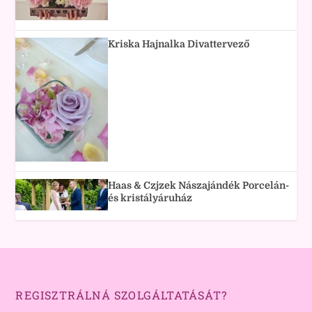
Kriska Hajnalka Divattervező
Haas & Czjzek Nászajándék Porcelán-
és kristályáruház
REGISZTRÁLNÁ SZOLGÁLTATÁSÁT?