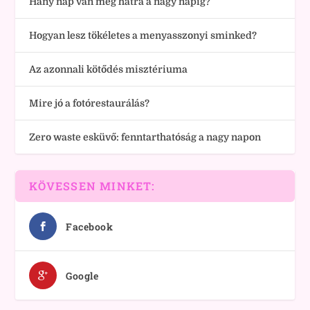
Hány nap van még hátra a nagy napig?
Hogyan lesz tökéletes a menyasszonyi sminked?
Az azonnali kötődés misztériuma
Mire jó a fotórestaurálás?
Zero waste esküvő: fenntarthatóság a nagy napon
KÖVESSEN MINKET:
Facebook
Google