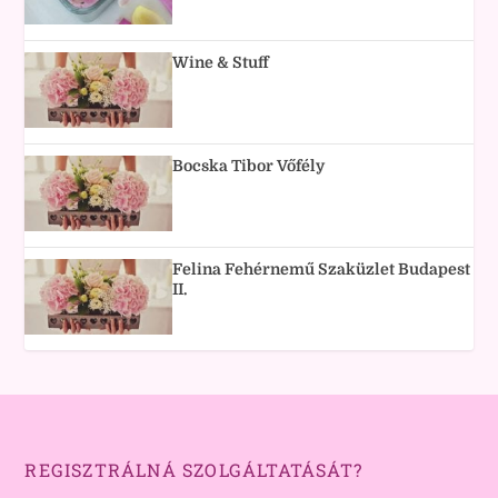
Wine & Stuff
Bocska Tibor Vőfély
Felina Fehérnemű Szaküzlet Budapest
II.
REGISZTRÁLNÁ SZOLGÁLTATÁSÁT?