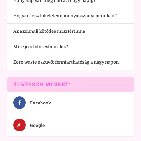
Hány nap van még hátra a nagy napig?
Hogyan lesz tökéletes a menyasszonyi sminked?
Az azonnali kötődés misztériuma
Mire jó a fotórestaurálás?
Zero waste esküvő: fenntarthatóság a nagy napon
KÖVESSEN MINKET:
Facebook
Google