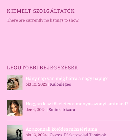
KIEMELT SZOLGÁLTATÓK
There are currently no listings to show.
LEGUTÓBBI BEJEGYZÉSEK
Hány nap van még hátra a nagy napig?
okt 10, 2025
|
Különleges
Hogyan lesz tökéletes a menyasszonyi sminked?
dec 4, 2024
|
Smink, frizura
Az azonnali kötődés misztériuma
okt 16, 2024
|
Összes
,
Párkapcsolati Tanácsok