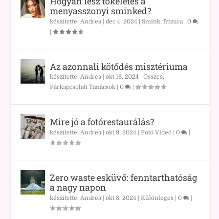
Hogyan lesz tökéletes a
menyasszonyi sminked?
készítette:
Andrea
|
dec 4, 2024
|
Smink, frizura
|
0
|
Az azonnali kötődés misztériuma
készítette:
Andrea
|
okt 16, 2024
|
Összes
,
Párkapcsolati Tanácsok
|
0
|
Mire jó a fotórestaurálás?
készítette:
Andrea
|
okt 9, 2024
|
Fotó Videó
|
0
|
Zero waste esküvő: fenntarthatóság
a nagy napon
készítette:
Andrea
|
okt 8, 2024
|
Különleges
|
0
|