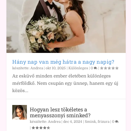
Hány nap van még hátra a nagy napig?
készítette:
Andrea
|
okt 10, 2025
|
Különleges
|
0
|
Az esküvő minden ember életében különleges
mérföldkő. Nem csupán egy ünnep, hanem egy új
közös...
Hogyan lesz tökéletes a
menyasszonyi sminked?
készítette:
Andrea
|
dec 4, 2024
|
Smink, frizura
|
0
|