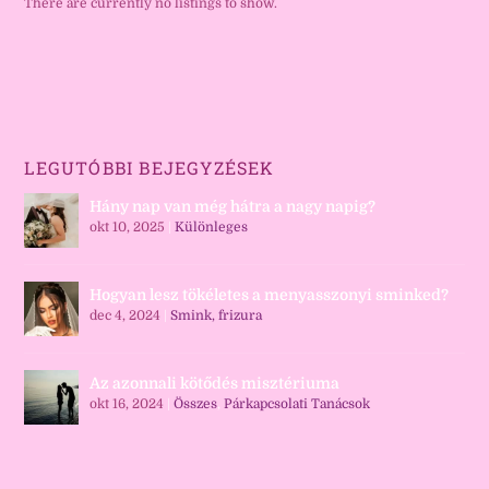
There are currently no listings to show.
LEGUTÓBBI BEJEGYZÉSEK
Hány nap van még hátra a nagy napig?
okt 10, 2025
|
Különleges
Hogyan lesz tökéletes a menyasszonyi sminked?
dec 4, 2024
|
Smink, frizura
Az azonnali kötődés misztériuma
okt 16, 2024
|
Összes
,
Párkapcsolati Tanácsok