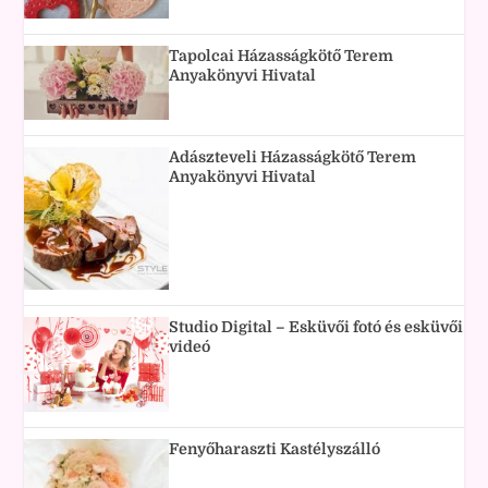
Tapolcai Házasságkötő Terem
Anyakönyvi Hivatal
Adászteveli Házasságkötő Terem
Anyakönyvi Hivatal
Studio Digital – Esküvői fotó és esküvői
videó
Fenyőharaszti Kastélyszálló