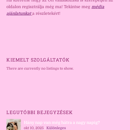
Ha szeretné hogy az Ön vállalkozása is szerepeljen az
oldalon regisztrálja még ma! Tekintse meg
média
ajánlatunkat
a részletekért!
KIEMELT SZOLGÁLTATÓK
There are currently no listings to show.
LEGUTÓBBI BEJEGYZÉSEK
Hány nap van még hátra a nagy napig?
okt 10, 2025
|
Különleges