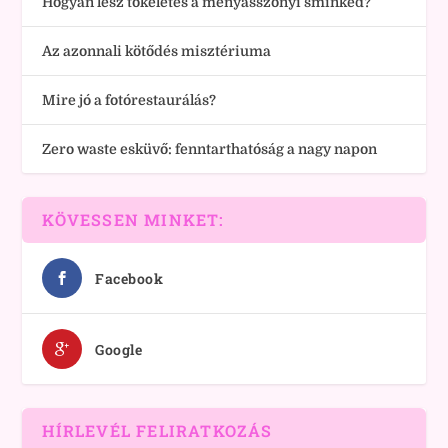
Hogyan lesz tökéletes a menyasszonyi sminked?
Az azonnali kötődés misztériuma
Mire jó a fotórestaurálás?
Zero waste esküvő: fenntarthatóság a nagy napon
KÖVESSEN MINKET:
Facebook
Google
HÍRLEVÉL FELIRATKOZÁS