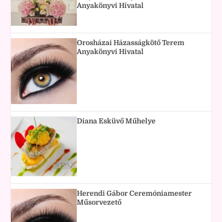
Anyakönyvi Hivatal
Orosházai Házasságkötő Terem
Anyakönyvi Hivatal
Diana Esküvő Műhelye
Herendi Gábor Ceremóniamester
Műsorvezető