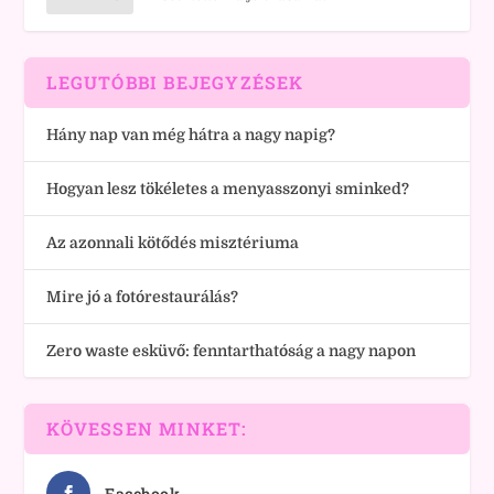
LEGUTÓBBI BEJEGYZÉSEK
Hány nap van még hátra a nagy napig?
Hogyan lesz tökéletes a menyasszonyi sminked?
Az azonnali kötődés misztériuma
Mire jó a fotórestaurálás?
Zero waste esküvő: fenntarthatóság a nagy napon
KÖVESSEN MINKET:
Facebook