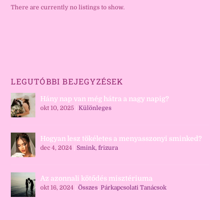
There are currently no listings to show.
LEGUTÓBBI BEJEGYZÉSEK
Hány nap van még hátra a nagy napig?
okt 10, 2025
|
Különleges
Hogyan lesz tökéletes a menyasszonyi sminked?
dec 4, 2024
|
Smink, frizura
Az azonnali kötődés misztériuma
okt 16, 2024
|
Összes
,
Párkapcsolati Tanácsok