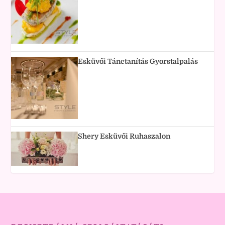
Esküvői Tánctanítás Gyorstalpalás
Shery Esküvői Ruhaszalon