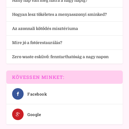
Hány nap van még hátra a nagy napig?
Hogyan lesz tökéletes a menyasszonyi sminked?
Az azonnali kötődés misztériuma
Mire jó a fotórestaurálás?
Zero waste esküvő: fenntarthatóság a nagy napon
KÖVESSEN MINKET:
Facebook
Google