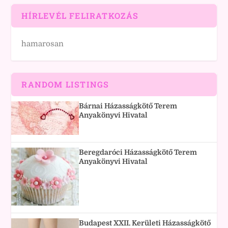
HÍRLEVÉL FELIRATKOZÁS
hamarosan
RANDOM LISTINGS
Bárnai Házasságkötő Terem
Anyakönyvi Hivatal
Beregdaróci Házasságkötő Terem
Anyakönyvi Hivatal
Budapest XXII. Kerületi Házasságkötő