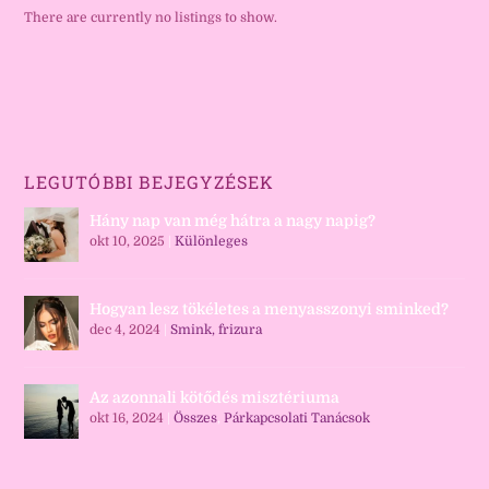
There are currently no listings to show.
LEGUTÓBBI BEJEGYZÉSEK
Hány nap van még hátra a nagy napig?
okt 10, 2025
|
Különleges
Hogyan lesz tökéletes a menyasszonyi sminked?
dec 4, 2024
|
Smink, frizura
Az azonnali kötődés misztériuma
okt 16, 2024
|
Összes
,
Párkapcsolati Tanácsok