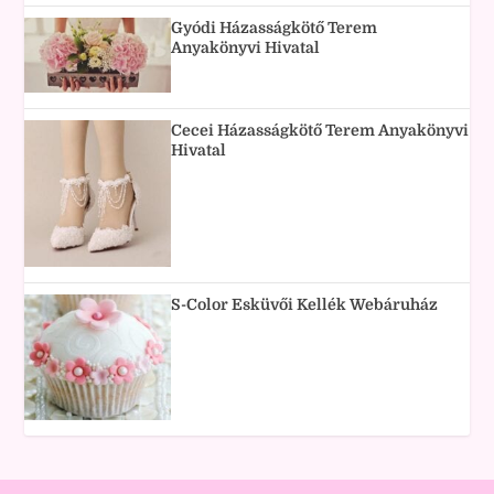
Gyódi Házasságkötő Terem
Anyakönyvi Hivatal
Cecei Házasságkötő Terem Anyakönyvi
Hivatal
S-Color Esküvői Kellék Webáruház