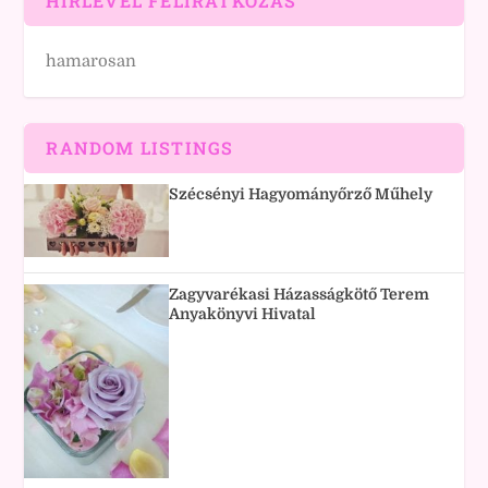
HÍRLEVÉL FELIRATKOZÁS
hamarosan
RANDOM LISTINGS
Szécsényi Hagyományőrző Műhely
Zagyvarékasi Házasságkötő Terem
Anyakönyvi Hivatal