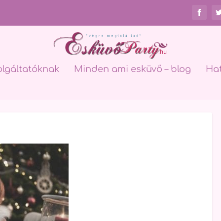
olgáltatóknak
Minden ami esküvő – blog
Ha