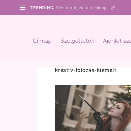
TRENDING:
Neked mit jelent a boldogság?
Címlap
Szolgáltatók
Ajánlat sz
kreativ-fotozas-kiemelt