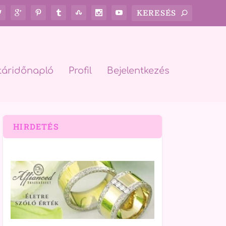
táridőnapló
Profil
Bejelentkezés
HIRDETÉS