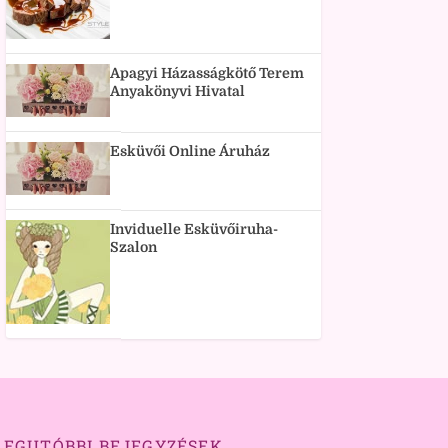
Apagyi Házasságkötő Terem
Anyakönyvi Hivatal
Esküvői Online Áruház
Inviduelle Esküvőiruha-
Szalon
LEGUTÓBBI BEJEGYZÉSEK