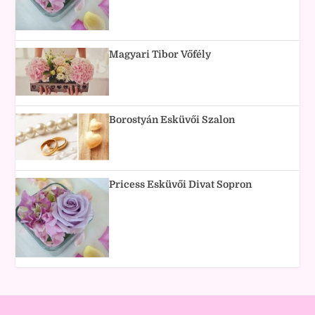
Magyari Tibor Vőfély
Borostyán Esküvői Szalon
Pricess Esküvői Divat Sopron