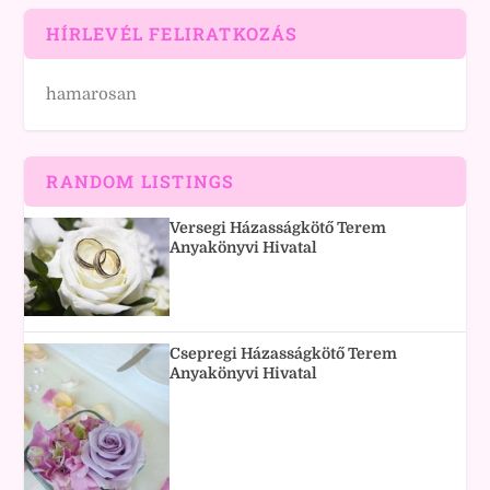
HÍRLEVÉL FELIRATKOZÁS
hamarosan
RANDOM LISTINGS
Versegi Házasságkötő Terem
Anyakönyvi Hivatal
Csepregi Házasságkötő Terem
Anyakönyvi Hivatal