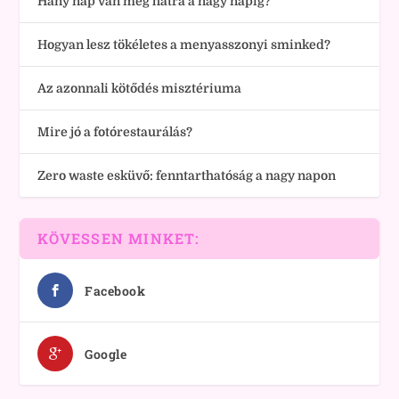
Hány nap van még hátra a nagy napig?
Hogyan lesz tökéletes a menyasszonyi sminked?
Az azonnali kötődés misztériuma
Mire jó a fotórestaurálás?
Zero waste esküvő: fenntarthatóság a nagy napon
KÖVESSEN MINKET:
Facebook
Google