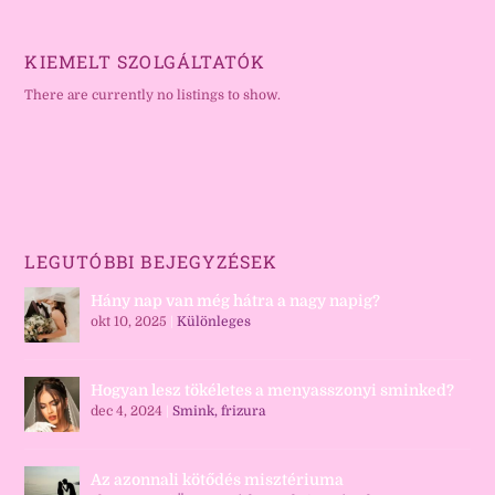
KIEMELT SZOLGÁLTATÓK
There are currently no listings to show.
LEGUTÓBBI BEJEGYZÉSEK
Hány nap van még hátra a nagy napig?
okt 10, 2025
|
Különleges
Hogyan lesz tökéletes a menyasszonyi sminked?
dec 4, 2024
|
Smink, frizura
Az azonnali kötődés misztériuma