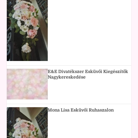
E&E Divatékszer Esküvői Kiegészítők
Nagykereskedése
Mona Lisa Esküvői Ruhaszalon